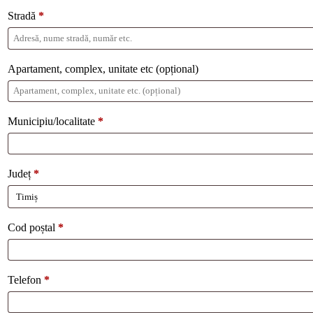
Stradă
*
Apartament, complex, unitate etc
(opțional)
Municipiu/localitate
*
Județ
*
Cod poștal
*
Telefon
*