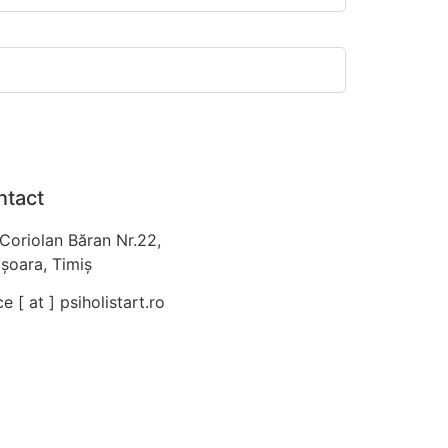
ntact
 Coriolan Băran Nr.22,
șoara, Timiș
ce [ at ] psiholistart.ro