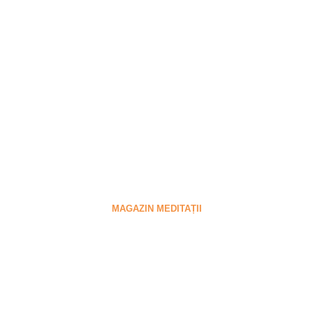
Meditații audio pe care le
poți asculta acasă
Nu trebuie să aștepți până la următorul curs. Descarcă
acum meditații audio și ascultă-le acasă
MAGAZIN MEDITAȚII