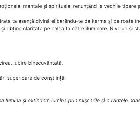
ionale, mentale și spirituale, renunțând la vechile tipare și
ata ta esență divină eliberându-te de karma și de roata înc
și obține claritate pe calea ta către iluminare. Niveluri și st
cirea. Iubire binecuvântată.
tări superioare de conștiință.
lumina și extindem lumina prin mișcările și cuvintele noast