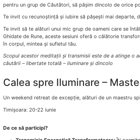
pentru un grup de Căutători, să pășim dincolo de orice po
Te invit cu recunoștință și iubire să pășești mai departe,
Te invit să te alături unui mic grup de oameni care se întâ
Ghidate de Rune, aceste sesiuni oferă o călătorie transform
în corpul, mintea și sufletul tău.
Scopul acestor meditații și transmisii este de a atinge o a
căutării – libertate totală – iluminare și dincolo
Calea spre Iluminare – Maste
Un weekend retreat de excepție, alături de un maestru sp
Timișoara: 20-22 iunie
De ce să participi?
Transmisie Energetică Transformatoare:
Îți permit