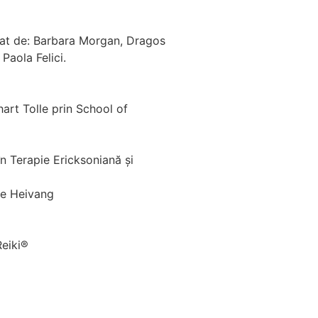
ormat de: Barbara Morgan, Dragos
Paola Felici.
art Tolle prin School of
g
n Terapie Ericksoniană și
ne Heivang
Reiki®