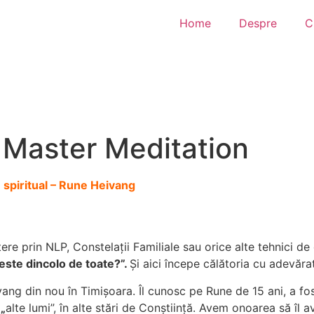
Home
Despre
C
– Master Meditation
 spiritual – Rune Heivang
e prin NLP, Constelații Familiale sau orice alte tehnici de
este dincolo de toate?”.
Și aici începe călătoria cu adevărat
ang din nou în Timișoara. Îl cunosc pe Rune de 15 ani, a fo
n
„
alte lumi”, în alte stări de Conștiință. Avem onoarea să îl