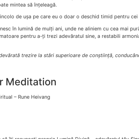
ate mintea să înțeleagă.
 dincolo de ușa pe care eu o doar o deschid timid pentru cei
lnesc în lumină de mulți ani, unde ne aliniem cu cea mai pur
atoare pentru a-ți trezi adevăratul sine, a restabili armoni
devărată trezire la stări superioare de conștiință, conducând
r Meditation
iritual – Rune Heivang
e să îți recunoști propria Lumină Divină – adevăratul tău Sine