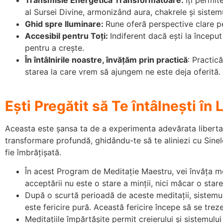
al Sursei Divine, armonizând aura, chakrele și sistem
Ghid spre Iluminare:
Rune oferă perspective clare pen
Accesibil pentru Toți:
Indiferent dacă ești la început
pentru a crește.
În întâlnirile noastre, învățăm prin practică
: Practic
starea la care vrem să ajungem ne este deja oferită.
Ești Pregătit să Te întâlnești în
Aceasta este șansa ta de a experimenta adevărata libertate,
transformare profundă, ghidându-te să te aliniezi cu Sinel
fie îmbrățișată.
În acest Program de Meditație Maestru, vei învăța me
acceptării nu este o stare a minții, nici măcar o stare
După o scurtă perioadă de aceste meditații, sistemul
este fericire pură. Această fericire începe să se tre
Meditațiile împărtășite permit creierului și sistemulu