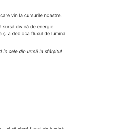
 care vin la cursurile noastre.
ă sursă divină de energie.
a și a debloca fluxul de lumină
 în cele din urmă la sfârșitul
 – și să simți fluxul de lumină