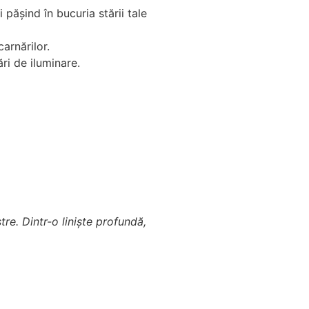
 pășind în bucuria stării tale
arnărilor.
ări de iluminare.
re. Dintr-o liniște profundă,