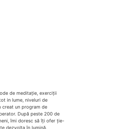
de de meditație, exerciții
ot in lume, niveluri de
m creat un program de
iberator. După peste 200 de
eni, îmi doresc să îți ofer ție-
te dezvolta în lumină.