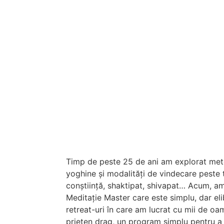
g
Timp de peste 25 de ani am explorat meto
yoghine și modalități de vindecare peste t
conștiință, shaktipat, shivapat… Acum, a
Meditație Master care este simplu, dar el
retreat-uri în care am lucrat cu mii de oam
prieten drag, un program simplu pentru a 