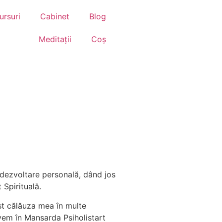
ursuri
Cabinet
Blog
Meditații
Coș
 dezvoltare personală, dând jos
 Spirituală.
st călăuza mea în multe
 avem în Mansarda Psiholistart