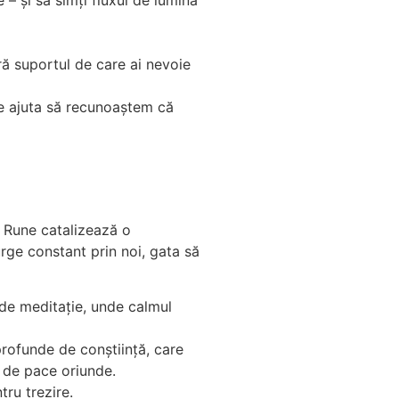
eră suportul de care ai nevoie
ne ajuta să recunoaștem că
i Rune catalizează o
urge constant prin noi, gata să
 de meditație, unde calmul
profunde de conștiință, care
e de pace oriunde.
tru trezire.