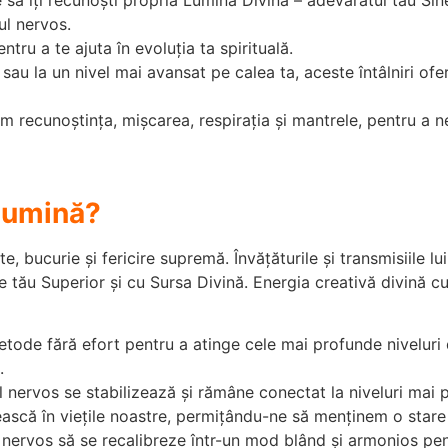
ul nervos.
tru a te ajuta în evoluția ta spirituală.
 sau la un nivel mai avansat pe calea ta, aceste întâlniri of
ăm recunoștința, mișcarea, respirația și mantrele, pentru a 
 Lumină?
 bucurie și fericire supremă. Învățăturile și transmisiile lu
e tău Superior și cu Sursa Divină. Energia creativă divină c
tode fără efort pentru a atinge cele mai profunde niveluri
.
 nervos se stabilizează și rămâne conectat la niveluri mai 
zească în viețile noastre, permițându-ne să menținem o star
i nervos să se recalibreze într-un mod blând și armonios pen