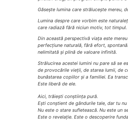
Găsește lumina care strălucește mereu, do
Lumina despre care vorbim este naturalețea
care radiază fără niciun motiv, tot timpul.
Din această perspectivă viața este mereu p
perfecțiune naturală, fără efort, spontană
nelimitată și plină de valoare infinită.
Strălucirea acestei lumini nu pare să se e
de provocările vieții, de starea lumii, de 
bunăstarea copiilor și a familiei. Ea transc
Este liberă de ele.
Aici, trăiești conștiința pură.
Ești conștient de gândurile tale, dar tu nu 
Nu este o stare sufletească. Nu este un s
Este o revelație. Este o descoperire fund