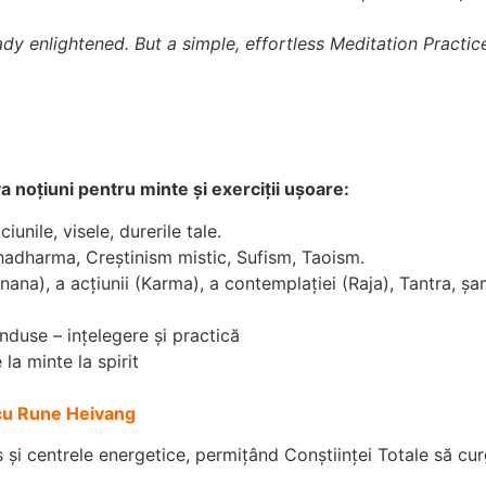
ady enlightened. But a simple, effortless Meditation Practic
a noțiuni pentru minte și exerciții ușoare:
unile, visele, durerile tale.
dhadharma, Creștinism mistic, Sufism, Taoism.
 (Jnana), a acțiunii (Karma), a contemplației (Raja), Tantra, ș
nduse – ințelegere și practică
la minte la spirit
cu Rune Heivang
s și centrele energetice, permițând Conștiinței Totale să curg