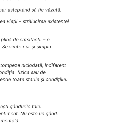
ar așteptând să fie văzută.
 vieții – strălucirea existenței
lină de satsifacții – o
. Se simte pur și simplu
stompeze niciodată, indiferent
condiția fizică sau de
ende toate stările și condițiile.
ești gândurile tale.
entiment. Nu este un gând.
amentală.