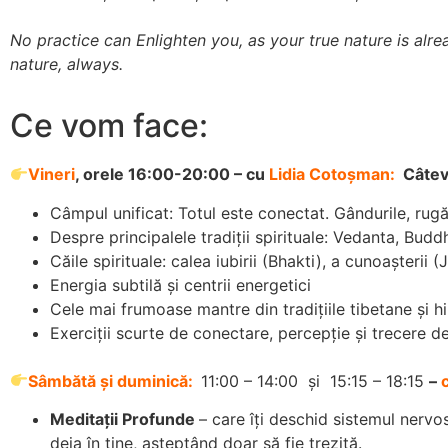
No practice can Enlighten you, as your true nature is alre
nature, always.
Ce vom face:
Vineri
, orele 16:00-20:00 – cu
Lidia Cotoșman:
Câtev
Câmpul unificat: Totul este conectat. Gândurile, rugăci
Despre principalele tradiții spirituale: Vedanta, Bud
Căile spirituale: calea iubirii (Bhakti), a cunoașterii
Energia subtilă și centrii energetici
Cele mai frumoase mantre din tradițiile tibetane și hi
Exerciții scurte de conectare, percepție și trecere de 
Sâmbătă și duminică:
11:00 – 14:00 și 15:15 – 18:15
–
Meditații Profunde
– care îți deschid sistemul nervo
deja în tine, așteptând doar să fie trezită.