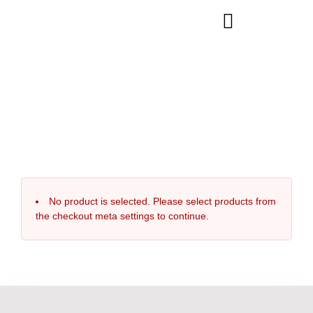
Finalizare comanda
Finalizeaza inscrierea ta completand formularul de mai jos.
Daca ai intrebari nu ezita sa scrii pe office@psiholistart.ro
No product is selected. Please select products from
the checkout meta settings to continue.