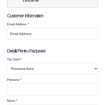
1.870,00
lei
Customer Information
Email Address
*
Detalii Pentru Facturare
Tip Client
*
Prenume
*
Nume
*