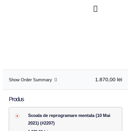
Finalizare comanda
Finalizeaza inscrierea ta completand formularul de mai jos.
Daca ai intrebari nu ezita sa scrii pe office@psiholistart.ro
1.870,00 lei
Show Order Summary
Produs
Scoala de reprogramare mentala (10 Mai
2021) (#2207)