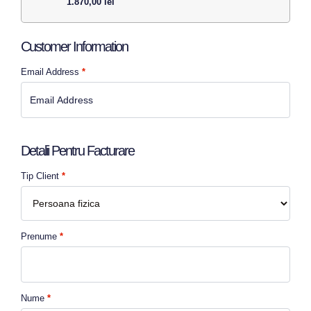
1.870,00
lei
Customer Information
Email Address
*
Detalii Pentru Facturare
Tip Client
*
Prenume
*
Nume
*