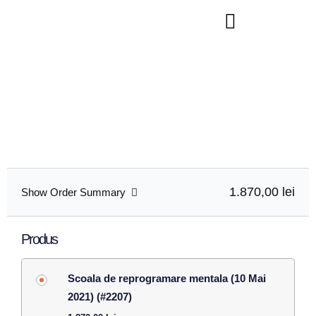
Finalizare comanda
Finalizeaza inscrierea ta completand formularul de mai jos.
Daca ai intrebari nu ezita sa scrii pe office@psiholistart.ro
1.870,00 lei
Show Order Summary
Produs
Scoala de reprogramare mentala (10 Mai
2021) (#2207)