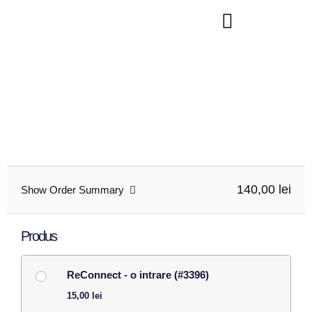
Finalizare comanda
Finalizeaza inscrierea ta completand formularul de mai jos.
Daca ai intrebari nu ezita sa scrii pe office@psiholistart.ro
140,00 lei
Show Order Summary
Produs
ReConnect - o intrare (#3396)
15,00
lei