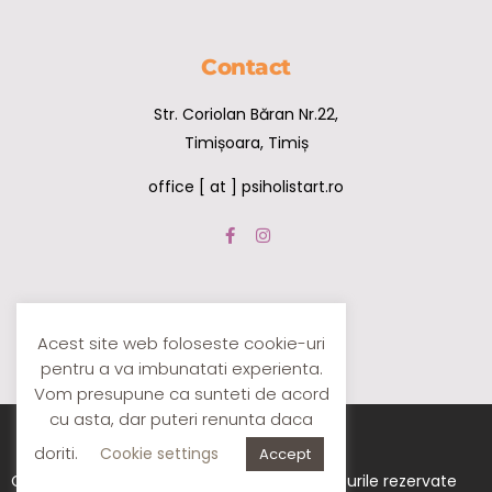
Contact
Str. Coriolan Băran Nr.22,
Timișoara, Timiș
office [ at ] psiholistart.ro
Acest site web foloseste cookie-uri
pentru a va imbunatati experienta.
Vom presupune ca sunteti de acord
cu asta, dar puteri renunta daca
doriti.
Cookie settings
Accept
Copyright PsiholistArt.ro ©2020. Toate drepturile rezervate