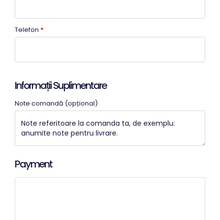
Telefon
*
Informații Suplimentare
Note comandă
(opțional)
Payment
Card de credit/debit