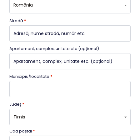
România
Stradă
*
Apartament, complex, unitate etc
(opțional)
Municipiu/localitate
*
Județ
*
Timiș
Cod poștal
*