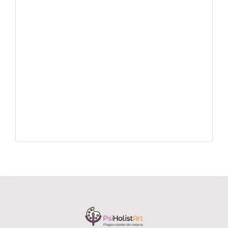
Folosește o metodă de plată nouă
Klarna
Am citit și sunt de acord cu
termeni și
site-ului web
*
condiții
PLACE ORDER 400,00 LEI