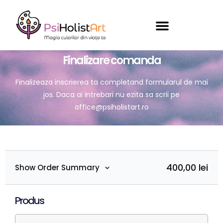
Finalizare comanda
Finalizeaza inscrierea ta completand formularul de mai
jos. Daca ai intrebari nu ezita sa scrii pe
office@psiholistart.ro
400,00 lei
Show Order Summary
Produs