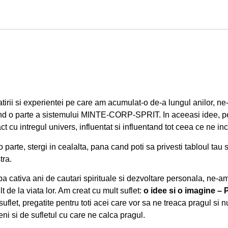
gatirii si experientei pe care am acumulat-o de-a lungul anilor, n
glijand o parte a sistemului MINTE-CORP-SPRIT. In aceeasi idee, pe
act cu intregul univers, influentat si influentand tot ceea ce ne in
arte, stergi in cealalta, pana cand poti sa privesti tabloul tau si
tra.
pa cativa ani de cautari spirituale si dezvoltare personala, ne-am
 de la viata lor. Am creat cu mult suflet:
o idee si o imagine – 
suflet, pregatite pentru toti acei care vor sa ne treaca pragul si n
i si de sufletul cu care ne calca pragul.