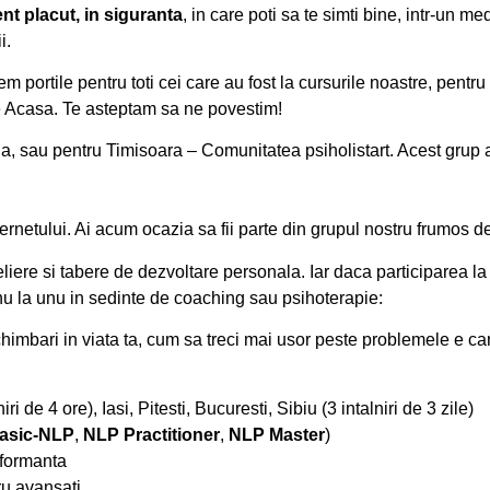
nt placut, in siguranta
, in care poti sa te simti bine, intr-un med
i.
 portile pentru toti cei care au fost la cursurile noastre, pentru 
re Acasa. Te asteptam sa ne povestim!
la, sau pentru Timisoara –
Comunitatea psiholistart
. Acest grup a
ernetului. Ai acum ocazia sa fii parte din grupul nostru frumos de
teliere si tabere de dezvoltare personala. Iar daca participarea 
n unu la unu in sedinte de coaching sau psihoterapie:
chimbari in viata ta, cum sa treci mai usor peste problemele e car
ri de 4 ore), Iasi, Pitesti, Bucuresti, Sibiu (3 intalniri de 3 zile)
asic-NLP
,
NLP Practitioner
,
NLP Master
)
rformanta
ru avansati