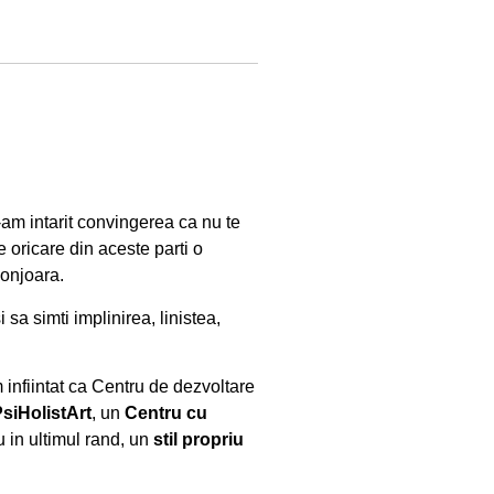
e-am intarit convingerea ca nu te
 oricare din aceste parti o
conjoara.
 sa simti implinirea, linistea,
 infiintat ca Centru de dezvoltare
PsiHolistArt
, un
Centru cu
u in ultimul rand, un
stil propriu