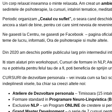
Un corp relaxat inseamna o minte relaxata. Am creat un
ambie
sedintele de psihoterapie, la cursuri, intalniri tematice, meditati
Periodic organizam
„Ceaiul cu suflet”,
o seara cand deschidem
ancora a starii de bine, pentru cei care simt nevoia de reveni
Ne gasesti la Centru, ne gasesti pe
Facebook
– pagina oficia
teme de lucru, informatii, Ora de psihoterapie si multe altele.
Din 2020 am deschis portile publicului larg prin intermediul int
Iti stam alaturi prin workshopuri, Cursuri de formare in NLP, A
nu e potrivita pentru felul tau de a fi, poti beneficia de spriji
CURSURI de dezvoltare personala
– vei invata cum sa faci s
indeplinesti visele, ba chiar sa creezi altele noi:
Ateliere de Dezvoltare personala
– Timisoara (15 intalni
Formare standard in
Programare Neuro-Lingvistica
(
B
Exclusive
NLP
– un Program
ONLINE
de crestere si pe
Grand Master Development
– o serie de 7 cursuri pent