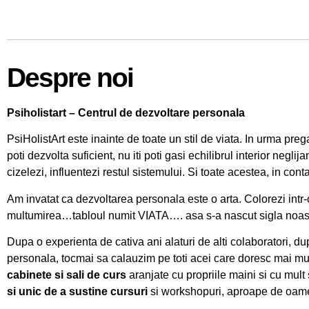
Despre noi
Psiholistart – Centrul de dezvoltare personala
PsiHolistArt este inainte de toate un stil de viata. In urma pre
poti dezvolta suficient, nu iti poti gasi echilibrul interior ne
cizelezi, influentezi restul sistemului. Si toate acestea, in cont
Am invatat ca dezvoltarea personala este o arta. Colorezi intr-o p
multumirea…tabloul numit VIATA…. asa s-a nascut sigla noas
Dupa o experienta de cativa ani alaturi de alti colaboratori, du
personala, tocmai sa calauzim pe toti acei care doresc mai mult
cabinete si sali de curs
aranjate cu propriile maini si cu mult 
si unic de a sustine cursuri
si workshopuri, aproape de oamen