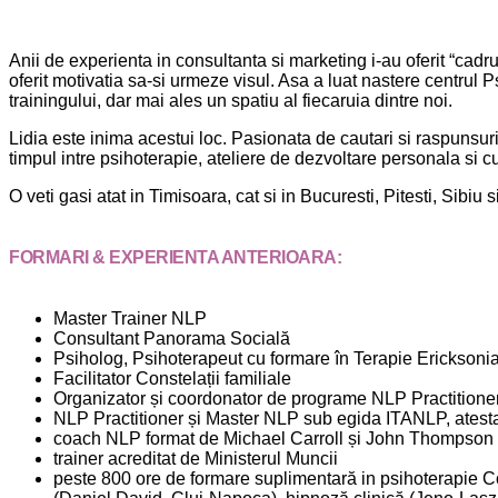
Anii de experienta in consultanta si marketing i-au oferit “cadr
oferit motivatia sa-si urmeze visul. Asa a luat nastere centrul P
trainingului, dar mai ales un spatiu al fiecaruia dintre noi.
Lidia este inima acestui loc. Pasionata de cautari si raspunsuri,
timpul intre psihoterapie, ateliere de dezvoltare personala si c
O veti gasi atat in Timisoara, cat si in Bucuresti, Pitesti, Sibiu si
FORMARI & EXPERIENTA ANTERIOARA:
Master Trainer NLP
Consultant Panorama Socială
Psiholog, Psihoterapeut cu formare în Terapie Ericksoni
Facilitator Constelații familiale
Organizator și coordonator de programe NLP Practitioner 
NLP Practitioner și Master NLP sub egida ITANLP, ate
coach NLP format de Michael Carroll și John Thompson
trainer acreditat de Ministerul Muncii
peste 800 ore de formare suplimentară in psihoterapie 