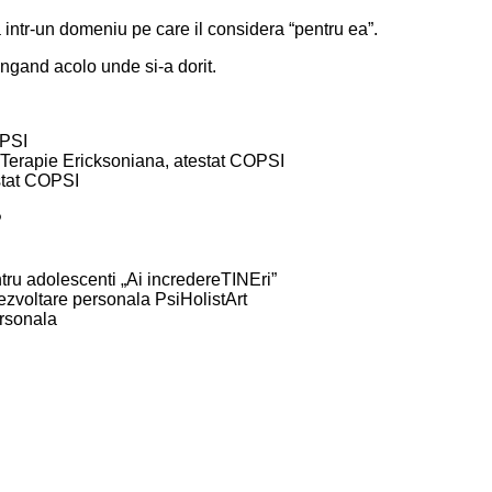
a intr-un domeniu pe care il considera “pentru ea”.
ungand acolo unde si-a dorit.
OPSI
i Terapie Ericksoniana, atestat COPSI
estat COPSI
P
tru adolescenti „Ai incredereTINEri”
dezvoltare personala PsiHolistArt
ersonala