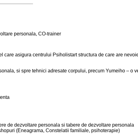
voltare personala, CO-trainer
l care asigura centrului Psiholistart structura de care are nevoi
sonala, si spre tehnici adresate corpului, precum Yumeiho – o ve
centa
i
iere de dezvoltare personala si tabere de dezvoltare personala
shopuri (Eneagrama, Constelatii familiale, psihoterapie)