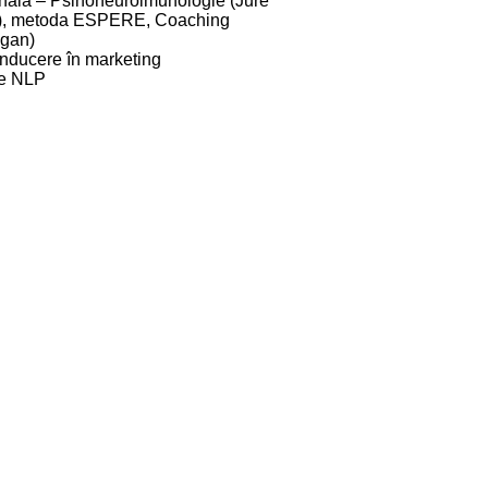
ională – Psihoneuroimunologie (Jure
son), metoda ESPERE, Coaching
igan)
onducere în marketing
ale NLP