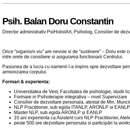
Psih. Balan Doru Constantin
Director administrativ PsiHolistArt, Psiholog, Consilier de dez
Orice “organism viu” are nevoie si de “sustinere” – Doru este ce
intre orele de consiliere si asigurarea functionarii Centrului.
Pasiunea de a lucra cu oamenii l-a impins spre dezvoltare per
armonizarea corpului.
Formari & experienta:
Universitatea de Vest, Facultatea de psihologie, studii li
Formare in Psihoterapie integrativa – nivel Supervizare
Consilier de dezvoltare personala, atestat de Min. Munci
NLP Practitioner, sub egida ITANLP, ARONLP si EANLP
Master NLP, sub egida ARONLP și EANLP
10 ani experienta ca Asistent curs NLP Practitioner, Atel
peste 500 ore dezvoltare personala si participări la work