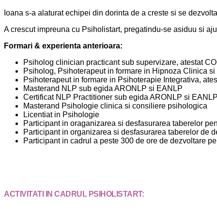
Ioana s-a alaturat echipei din dorinta de a creste si se dezvolt
A crescut impreuna cu Psiholistart, pregatindu-se asiduu si aj
Formari & experienta anterioara:
Psiholog clinician practicant sub supervizare, atestat C
Psiholog, Psihoterapeut in formare in Hipnoza Clinica s
Psihoterapeut in formare in Psihoterapie Integrativa, at
Masterand NLP sub egida ARONLP si EANLP
Certificat NLP Practitioner sub egida ARONLP si EANL
Masterand Psihologie clinica si consiliere psihologica
Licentiat in Psihologie
Participant in oraganizarea si desfasurarea taberelor pen
Participant in organizarea si desfasurarea taberelor de 
Participant in cadrul a peste 300 de ore de dezvoltare p
ACTIVITATI IN CADRUL PSIHOLISTART: