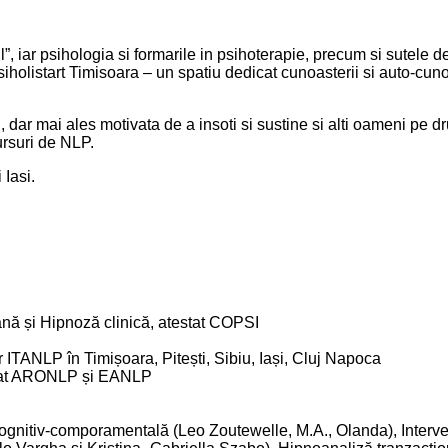
ul”, iar psihologia si formarile in psihoterapie, precum si sutele 
siholistart Timisoara – un spatiu dedicat cunoasterii si auto-cuno
 dar mai ales motivata de a insoti si sustine si alti oameni pe dr
ursuri de NLP.
 Iasi.
ană și Hipnoză clinică, atestat COPSI
ITANLP în Timișoara, Pitești, Sibiu, Iași, Cluj Napoca
stat ARONLP și EANLP
Cognitiv-comporamentală (Leo Zoutewelle, M.A., Olanda), Interv