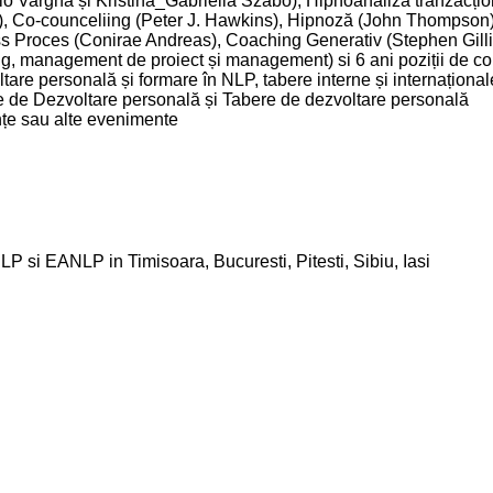
lo Vargha și Kristina_Gabriella Szabo), Hipnoanaliză tranzacț
rs), Co-counceliing (Peter J. Hawkins), Hipnoză (John Thomp
 Proces (Conirae Andreas), Coaching Generativ (Stephen Gill
ng, management de proiect și management) si 6 ani poziții de c
ltare personală și formare în NLP, tabere interne și internațion
re de Dezvoltare personală și Tabere de dezvoltare personală
nțe sau alte evenimente
 si EANLP in Timisoara, Bucuresti, Pitesti, Sibiu, Iasi