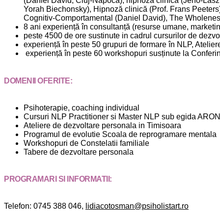
(Daniel David, Cluj-Napoca), hipnoză clinică (Jeno-Lasz
Yorah Biechonsky), Hipnoză clinică (Prof. Frans Peete
Cognitiv-Comportamental (Daniel David), The Wholeness
8 ani experiență în consultanță (resurse umane, marketi
peste 4500 de ore sustinute in cadrul cursurilor de dezvo
experiență în peste 50 grupuri de formare în NLP, Atelie
experiență în peste 60 workshopuri susținute la Conferi
DOMENII OFERITE:
Psihoterapie, coaching individual
Cursuri NLP Practitioner si Master NLP sub egida ARONLP
Ateliere de dezvoltare personala in Timisoara
Programul de evolutie Scoala de reprogramare mentala
Workshopuri de Constelatii familiale
Tabere de dezvoltare personala
PROGRAMARI SI INFORMATII:
Telefon: 0745 388 046,
lidiacotosman@psiholistart.ro