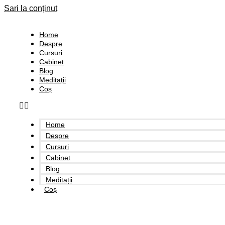
Sari la conținut
Home
Despre
Cursuri
Cabinet
Blog
Meditații
Coș
Home
Despre
Cursuri
Cabinet
Blog
Meditații
Coș