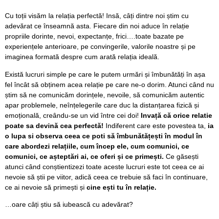
Cu toții visăm la relația perfectă! Insă, câți dintre noi știm cu
adevărat ce înseamnă asta. Fiecare din noi aduce în relație
propriile dorinte, nevoi, expectanțe, frici….toate bazate pe
experiențele anterioare, pe convingerile, valorile noastre și pe
imaginea formată despre cum arată relația ideală.
Există lucruri simple pe care le putem urmări și îmbunătăți în așa
fel încât să obținem acea relație pe care ne-o dorim. Atunci când nu
știm să ne comunicăm dorințele, nevoile, să comunicăm autentic
apar problemele, neînțelegerile care duc la distanțarea fizică și
emoțională, creându-se un vid între cei doi!
Invață că orice relatie
poate sa devină cea perfectă!
Indiferent care este povestea ta,
ia
o lupa si observa ceea ce poti să îmbunătățești în modul în
care abordezi relațiile, cum încep ele, cum comunici, ce
comunici, ce așteptări ai, ce oferi și ce primești.
Ce găsești
atunci când conștientizezi toate aceste lucruri este tot ceea ce ai
nevoie să știi pe viitor, adică ceea ce trebuie să faci în continuare,
ce ai nevoie să primești și
cine ești tu în relație.
…oare câți știu să iubească cu adevărat?