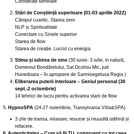
Constelații familiale
Stări de Conștiință superioare (01-03 aprilie 2022)
Câmpul cuantic. Starea zero
NLP și Spiritualitate
Conectare cu Sinele superior
Starea de flow
Starea de creație. Lucrul cu energia.
Stima și iubirea de sine
(30 iunie- 3 iulie, in natură,
Domeniul Bondărelului, Sat Ocolisu Mic, jud
Hunedoara – în apropiere de Sarmisegetusa Regia )
Eliberarea puterii interioare – Geniul personal (30
sept.-2 octombrie)
14 tehnici de lucru pentru activarea starii de flow
5.
HypnoSPA
(24-27 noiembrie, Transylvania Villa&SPA)
3 zile de transa, relaxare, resurse și muuultă odihnă și
refacere.
6. Autenticitatea – Cum să fii TU, congruent cu tot ceea