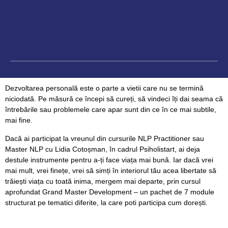
Dezvoltarea personală este o parte a vietii care nu se termină
niciodată. Pe măsură ce începi să cureți, să vindeci îți dai seama că
întrebările sau problemele care apar sunt din ce în ce mai subtile,
mai fine.
Dacă ai participat la vreunul din cursurile NLP Practitioner sau
Master NLP cu Lidia Cotoșman, în cadrul Psiholistart, ai deja
destule instrumente pentru a-ți face viața mai bună. Iar dacă vrei
mai mult, vrei finețe, vrei să simți în interiorul tău acea libertate să
trăiești viața cu toată inima, mergem mai departe, prin cursul
aprofundat Grand Master Development – un pachet de 7 module
structurat pe tematici diferite, la care poti participa cum dorești.