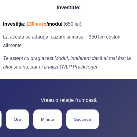
Investiție:
Investiția
:
130 euro
/modul
(650 lei).
La acesta se adauga: cazare si masa – 350 lei+costuri
alimente
Te astept cu drag acest Modul, indiferent dacă ai mai fost la
altul sau nu, dar ai finalizat NLP Practitioner
Vreau o relație frumoasă
Ore
Minute
Secunde