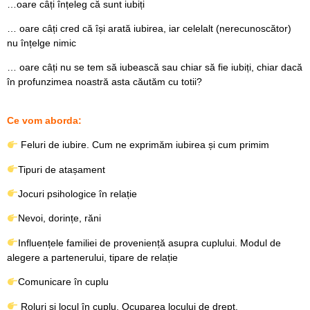
…oare câți înțeleg că sunt iubiți
… oare câți cred că își arată iubirea, iar celelalt (nerecunoscător)
nu înțelge nimic
… oare câți nu se tem să iubească sau chiar să fie iubiți, chiar dacă
în profunzimea noastră asta căutăm cu totii?
Ce vom aborda:
Feluri de iubire. Cum ne exprimăm iubirea și cum primim
Tipuri de atașament
Jocuri psihologice în relație
Nevoi, dorințe, răni
Influențele familiei de proveniență asupra cuplului. Modul de
alegere a partenerului, tipare de relație
Comunicare în cuplu
Roluri și locul în cuplu. Ocuparea locului de drept.