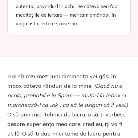
autentic, privindu-l în ochi. De câteva seri fac
meditațiile de iertare — meritam amândoi, în
viața asta, iertare și așezare.
Hai să rezumez: luni dimineața vei găsi în
Inbox câteva rânduri de la mine.
(Dacă nu e
acolo, probabil e în Spam — mută-l în Inbox și
marchează-l ca „ok", ca să te asiguri că îl vezi.)
O să pun mici tehnici de lucru, o să-ți vorbesc
despre experiența mea care, cred eu, îți va fi
utilă. O să-ți dau mici teme de lucru pentru