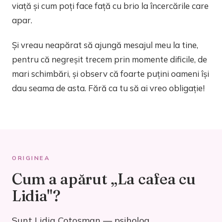
viață și cum poți face față cu brio la încercările care
apar.
Și vreau neapărat să ajungă mesajul meu la tine,
pentru că negreșit trecem prin momente dificile, de
mari schimbări, și observ că foarte puțini oameni își
dau seama de asta. Fără ca tu să ai vreo obligație!
ORIGINEA
Cum a apărut „La cafea cu
Lidia"?
Sunt Lidia Cotoșman — psiholog,