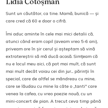
Lidia Cotoșman
Sunt un căutător, ca tine. Mamă, bunică — și
care cred că 60 e doar o cifră.
Îmi aduc aminte în cele mai mici detalii că,
atunci când eram copil (aveam vreo 5-6 ani),
priveam ore în șir cerul și așteptam să vină
extratereștrii să mă ducă acasă. Simțeam că
nu e locul meu aici, că pot mai mult, că sunt
mai mult decât voiau cei din jur... părinții în
special, care de altfel se mândreau cu mine,
care se lăudau cu mine la câte o „tanti" care
venea la cafea, cu vreo poezie nouă, cu un
mini-concert de pian. A trecut ceva timp până