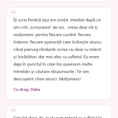
Îți scriu fiindcă așa am simțit, imediat după ce
am citit „scrisoarea" de azi... vreau doar să-ți
mulțumesc pentru fiecare cuvânt, fiecare
îndemn, fiecare speranță care licărește atunci
când parcurg rândurile scrise nu doar cu talent
și învățături, dar mai ales cu sufletul. Eu eram
deja în punctul în care îmi pusesem multe
întrebări și căutam răspunsurile. Te-am
descoperit chiar atunci. Mulțumesc!
Cu drag, Delia
Omuleț drag, de-ai ști cum aștept cu sufletul la