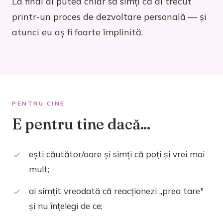
La final ai putea chiar să simți că ai trecut
printr-un proces de dezvoltare personală — și
atunci eu aș fi foarte împlinită.
PENTRU CINE
E pentru tine dacă...
ești căutător/oare și simți că poți și vrei mai
mult;
ai simțit vreodată că reacționezi „prea tare"
și nu înțelegi de ce;