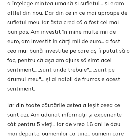
a înțelege mintea umană și sufletul… și eram
altfel din nou. Dar din ce în ce mai aproape de
sufletul meu. Iar ăsta cred că a fost cel mai
bun pas. Am investit în mine multe mii de
euro, am investit în cărți mii de euro... a fost
cea mai bună investiție pe care aș fi putut să o
fac, pentru că așa am ajuns să simt acel
sentiment... „sunt unde trebuie"... „sunt pe
drumul meu"… și al naibii de frumos e acest
sentiment.
Iar din toate căutările astea a ieșit ceea ce
sunt azi. Am adunat informații și experiențe
cât pentru 5 vieți... iar de vreo 18 ani le dau
mai departe, oamenilor ca tine... oameni care