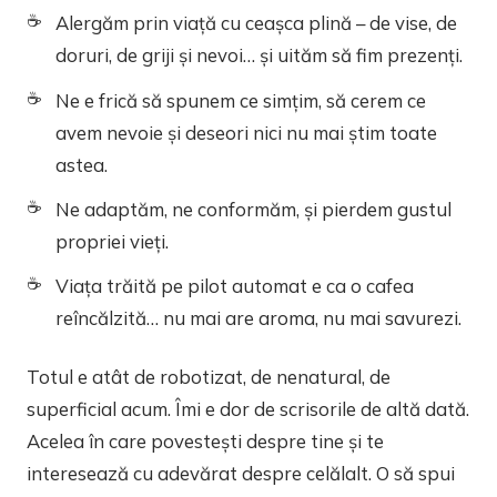
Alergăm prin viață cu ceașca plină – de vise, de
doruri, de griji și nevoi… și uităm să fim prezenți.
Ne e frică să spunem ce simțim, să cerem ce
avem nevoie și deseori nici nu mai știm toate
astea.
Ne adaptăm, ne conformăm, și pierdem gustul
propriei vieți.
Viața trăită pe pilot automat e ca o cafea
reîncălzită… nu mai are aroma, nu mai savurezi.
Totul e atât de robotizat, de nenatural, de
superficial acum. Îmi e dor de scrisorile de altă dată.
Acelea în care povestești despre tine și te
interesează cu adevărat despre celălalt. O să spui