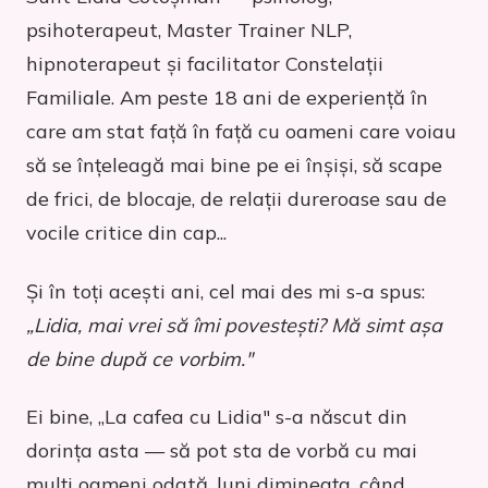
psihoterapeut, Master Trainer NLP,
hipnoterapeut și facilitator Constelații
Familiale. Am peste 18 ani de experiență în
care am stat față în față cu oameni care voiau
să se înțeleagă mai bine pe ei înșiși, să scape
de frici, de blocaje, de relații dureroase sau de
vocile critice din cap...
Și în toți acești ani, cel mai des mi s-a spus:
„Lidia, mai vrei să îmi povestești? Mă simt așa
de bine după ce vorbim."
Ei bine, „La cafea cu Lidia" s-a născut din
dorința asta — să pot sta de vorbă cu mai
mulți oameni odată, luni dimineața, când