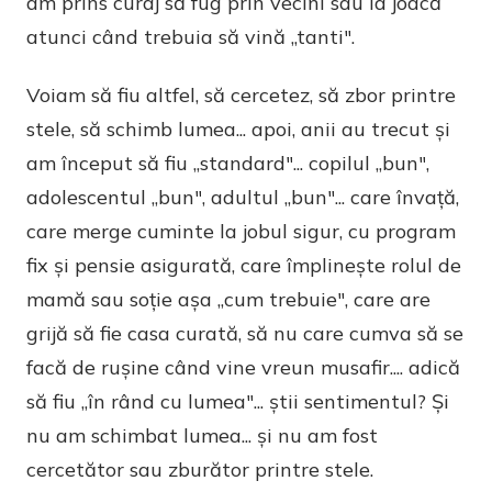
am prins curaj să fug prin vecini sau la joacă
atunci când trebuia să vină „tanti".
Voiam să fiu altfel, să cercetez, să zbor printre
stele, să schimb lumea... apoi, anii au trecut și
am început să fiu „standard"... copilul „bun",
adolescentul „bun", adultul „bun"... care învață,
care merge cuminte la jobul sigur, cu program
fix și pensie asigurată, care împlinește rolul de
mamă sau soție așa „cum trebuie", care are
grijă să fie casa curată, să nu care cumva să se
facă de rușine când vine vreun musafir.... adică
să fiu „în rând cu lumea"... știi sentimentul? Și
nu am schimbat lumea... și nu am fost
cercetător sau zburător printre stele.