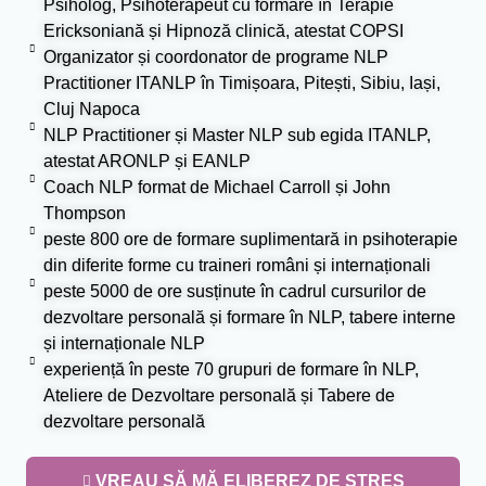
Psiholog, Psihoterapeut cu formare în Terapie
Ericksoniană și Hipnoză clinică, atestat COPSI
Organizator și coordonator de programe NLP
Practitioner ITANLP în Timișoara, Pitești, Sibiu, Iași,
Cluj Napoca
NLP Practitioner și Master NLP sub egida ITANLP,
atestat ARONLP și EANLP
Coach NLP format de Michael Carroll și John
Thompson
peste 800 ore de formare suplimentară in psihoterapie
din diferite forme cu traineri români și internaționali
peste 5000 de ore susținute în cadrul cursurilor de
dezvoltare personală și formare în NLP, tabere interne
și internaționale NLP
experiență în peste 70 grupuri de formare în NLP,
Ateliere de Dezvoltare personală și Tabere de
dezvoltare personală
VREAU SĂ MĂ ELIBEREZ DE STRES