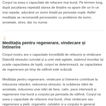
Corpul va avea o capacitate de refacere mai bună. Pe termen lung,
după ascultarea repetată starea de liniștire va apare din ce în ce
mai repede, aducând un somn liniștit pe perioada nopții. Astfel
meditația se recomandă persoanelor cu probleme de somn,
anxietate, stres, dar nu numai.
Meditația pentru regenerare, vindecare și
întinerire
Corpul nostru are o capacitate incredibilă de refacere și vindecare.
Datorită stresului cumulat și a unei vieți agitate, sistemul imunitar își
scade capacitatea de luptă, corpul se deteriorează, iar capacitatea
de regenerare pe timp de odihnă este scăzută.
Meditația pentru regenerare, vindecare și întinerire contribuie la
inducerea relaxării, reducerea stresului, la scăderea stării de
anxietate, inducerea unei stări de bine, calm, pace interioară și
regenerare mai bună a corpului pe perioada de odihnă. Corpul va
avea o capacitate de refacere mai bună, chiar vindecare sau
regenerare a pielii, organelor, celulelor si a corpului in general.