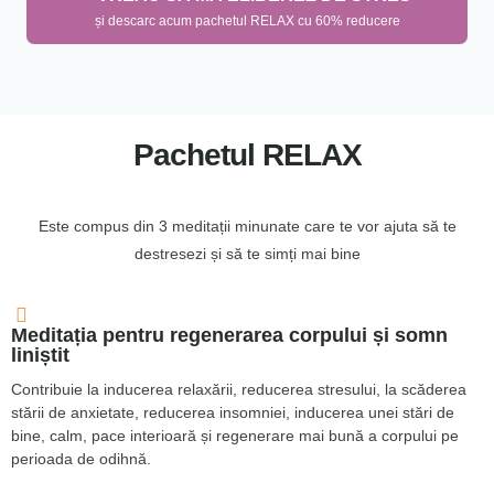
și descarc acum pachetul RELAX cu 60% reducere
Pachetul RELAX
Este compus din 3 meditații minunate care te vor ajuta să te
destresezi și să te simți mai bine
Meditația pentru regenerarea corpului și somn
liniștit
Contribuie la inducerea relaxării, reducerea stresului, la scăderea
stării de anxietate, reducerea insomniei, inducerea unei stări de
bine, calm, pace interioară și regenerare mai bună a corpului pe
perioada de odihnă.