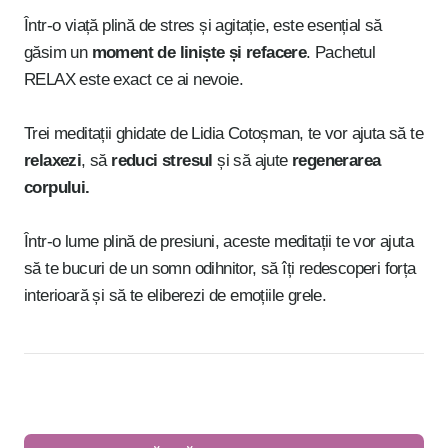
Într-o viață plină de stres și agitație, este esențial să
găsim un
moment de liniște și refacere
. Pachetul
RELAX este exact ce ai nevoie.
Trei meditații ghidate de Lidia Cotoșman, te vor ajuta să te
relaxezi
, să
reduci stresul
și să ajute
regenerarea
corpului.
Într-o lume plină de presiuni, aceste meditații te vor ajuta
să te bucuri de un somn odihnitor, să îți redescoperi forța
interioară și să te eliberezi de emoțiile grele.