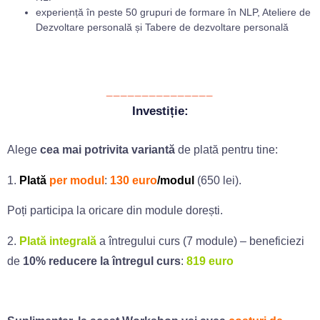
experiență în peste 50 grupuri de formare în NLP, Ateliere de
Dezvoltare personală și Tabere de dezvoltare personală
_______________
Investiție:
Alege
cea mai potrivita variantă
de plată pentru tine:
1.
Plată
per modul
:
130 euro
/modul
(650 lei).
Poți participa la oricare din module dorești.
2.
P
lată integrală
a întregului curs (7 module) – beneficiezi
de
10% reducere la întregul curs
:
819 euro