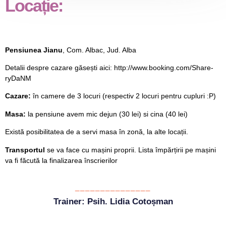
Locație:
Pensiunea Jianu
,
Com. Albac, Jud. Alba
Detalii despre cazare găsești aici:
http://www.booking.com/Share-
ryDaNM
Cazare:
în camere de 3 locuri (respectiv 2 locuri pentru cupluri :P)
Masa:
la pensiune avem mic dejun (30 lei) si cina (40 lei)
Există posibilitatea de a servi masa în zonă, la alte locații.
Transportul
se va face cu mașini proprii. Lista împărțirii pe mașini
va fi făcută la finalizarea înscrierilor
_______________
Trainer: Psih. Lidia Cotoșman