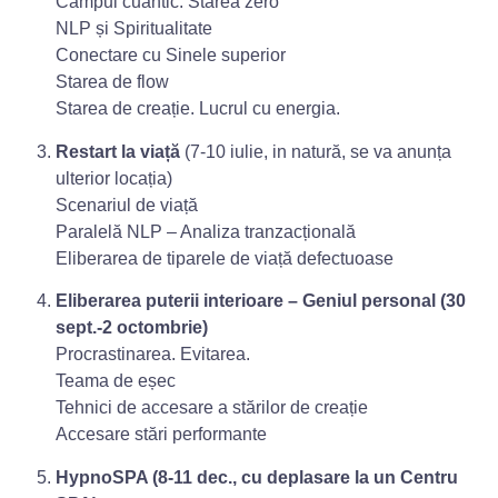
Câmpul cuantic. Starea zero
NLP și Spiritualitate
Conectare cu Sinele superior
Starea de flow
Starea de creație. Lucrul cu energia.
Restart la viață
(7-10 iulie, in natură, se va anunța
ulterior locația)
Scenariul de viață
Paralelă NLP – Analiza tranzacțională
Eliberarea de tiparele de viață defectuoase
Eliberarea puterii interioare – Geniul personal (30
sept.-2 octombrie)
Procrastinarea. Evitarea.
Teama de eșec
Tehnici de accesare a stărilor de creație
Accesare stări performante
HypnoSPA (8-11 dec., cu deplasare la un Centru