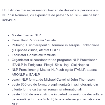
Unul din cei mai experimentati traineri de dezvoltare personala si
NLP din Romania, cu experienta de peste 15 ani si 25 ani de lucru
individual.
Master Trainer NLP
Consultant Panorama Socială
Psiholog, Psihoterapeut cu formare în Terapie Ericksoniană
și Hipnoză clinică, atestat COPSI
Facilitator Constelații familiale
Organizator și coordonator de programe NLP Practitioner
ITANLP în Timișoara, Pitești, Sibiu, Iași, Cluj Napoca
NLP Practitioner și Master NLP sub egida ITANLP, atestat
ARONLP și EANLP
coach NLP format de Michael Carroll și John Thompson
peste 800 ore de formare suplimentară in psihoterapie din
diferite forme cu traineri romani si internationali
peste 4500 de ore sustinute in cadrul cursurilor de dezvoltare
personală și formare în NLP, tabere interne și internaționale
NLP