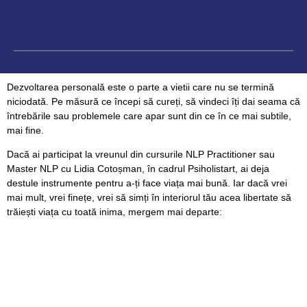
Dezvoltarea personală este o parte a vietii care nu se termină
niciodată. Pe măsură ce începi să cureți, să vindeci îți dai seama că
întrebările sau problemele care apar sunt din ce în ce mai subtile,
mai fine.
Dacă ai participat la vreunul din cursurile NLP Practitioner sau
Master NLP cu Lidia Cotoșman, în cadrul Psiholistart, ai deja
destule instrumente pentru a-ți face viața mai bună. Iar dacă vrei
mai mult, vrei finețe, vrei să simți în interiorul tău acea libertate să
trăiești viața cu toată inima, mergem mai departe: