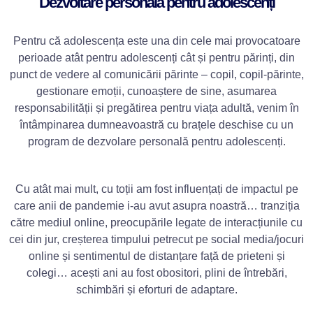
Dezvoltare personală pentru adolescenți
Pentru că adolescența este una din cele mai provocatoare
perioade atât pentru adolescenți cât și pentru părinți, din
punct de vedere al comunicării părinte – copil, copil-părinte,
gestionare emoții, cunoaștere de sine, asumarea
responsabilității și pregătirea pentru viața adultă, venim în
întâmpinarea dumneavoastră cu brațele deschise cu un
program de dezvolare personală pentru adolescenți.
Cu atât mai mult, cu toții am fost influențați de impactul pe
care anii de pandemie i-au avut asupra noastră… tranziția
către mediul online, preocupările legate de interacțiunile cu
cei din jur, creșterea timpului petrecut pe social media/jocuri
online și sentimentul de distanțare față de prieteni și
colegi… acești ani au fost obositori, plini de întrebări,
schimbări și eforturi de adaptare.