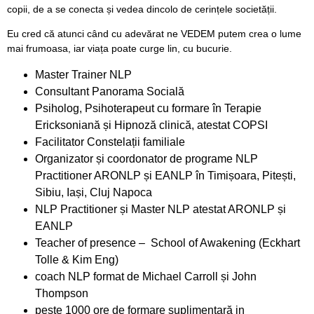
copii, de a se conecta și vedea dincolo de cerințele societății.
Eu cred că atunci când cu adevărat ne VEDEM putem crea o lume
mai frumoasa, iar viața poate curge lin, cu bucurie.
Master Trainer NLP
Consultant Panorama Socială
Psiholog, Psihoterapeut cu formare în Terapie
Ericksoniană și Hipnoză clinică, atestat COPSI
Facilitator Constelații familiale
Organizator și coordonator de programe NLP
Practitioner ARONLP și EANLP în Timișoara, Pitești,
Sibiu, Iași, Cluj Napoca
NLP Practitioner și Master NLP atestat ARONLP și
EANLP
Teacher of presence – School of Awakening (Eckhart
Tolle & Kim Eng)
coach NLP format de Michael Carroll și John
Thompson
peste 1000 ore de formare suplimentară in