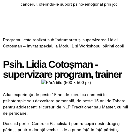
cancerul, oferindu-le suport psiho-emoțional prin joc
Programul este realizat sub îndrumarea și supervizarea Lidiei
Cotoșman – Invitat special, la Modul 1 și Workshopul părinți copii
Psih. Lidia Cotoșman -
supervizare program, trainer
Aduc experiența de peste 15 ani de lucrul cu oamenii în
psihoterapie sau dezvoltare personală, de peste 15 ani de Tabere
pentru adolescenți și cursuri de NLP Practitioner sau Master, cu mii
de persoane.
Deschid porțile Centrului Psiholistart pentru copiii noștri dragi și
părinții, printr-o dorință veche – de a pune față în față părinți și