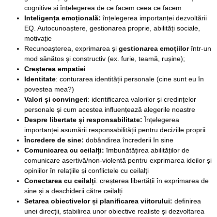
cognitive și înțelegerea de ce facem ceea ce facem
Inteligența emoțională:
înțelegerea importanței dezvoltării
EQ. Autocunoaștere, gestionarea proprie, abilități sociale,
motivație
Recunoașterea, exprimarea și
gestionarea emoțiilor
într-un
mod sănătos și constructiv (ex. furie, teamă, rușine);
Creșterea empatiei
Identitate
: conturarea identității personale (cine sunt eu în
povestea mea?)
Valori și convingeri
: identificarea valorilor și credințelor
personale și cum acestea influențează alegerile noastre
Despre libertate și responsabilitate:
Înțelegerea
importanței asumării responsabilității pentru deciziile proprii
Încredere de sine:
dobândirea încrederii în sine
Comunicarea cu ceilalți:
îmbunătățirea abilităților de
comunicare asertivă/non-violentă pentru exprimarea ideilor și
opiniilor în relațiile și conflictele cu ceilalți
Conectarea cu ceilalți
: creșterea libertății în exprimarea de
sine și a deschiderii către ceilalți
Setarea obiectivelor și planificarea viitorului
:
definirea
unei direcții, stabilirea unor obiective realiste și dezvoltarea