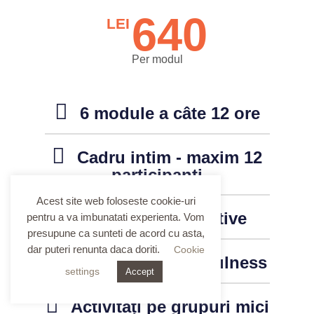
640
LEI
Per modul
6 module a câte 12 ore
Cadru intim - maxim 12
participanți
Acest site web foloseste cookie-uri
Exerciții interactive
pentru a va imbunatati experienta. Vom
presupune ca sunteti de acord cu asta,
dar puteri renunta daca doriti.
Cookie
Exerciții de mindfulness
settings
Accept
Activități pe grupuri mici