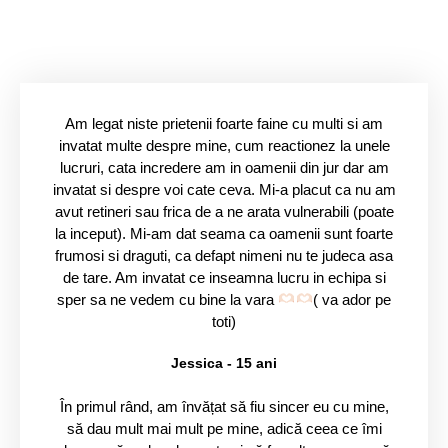
copii
Am legat niste prietenii foarte faine cu multi si am
invatat multe despre mine, cum reactionez la unele
lucruri, cata incredere am in oamenii din jur dar am
invatat si despre voi cate ceva. Mi-a placut ca nu am
avut retineri sau frica de a ne arata vulnerabili (poate
la inceput). Mi-am dat seama ca oamenii sunt foarte
frumosi si draguti, ca defapt nimeni nu te judeca asa
de tare. Am invatat ce inseamna lucru in echipa si
sper sa ne vedem cu bine la vara
( va ador pe
toti)
Jessica - 15 ani
În primul rând, am învățat să fiu sincer eu cu mine,
să dau mult mai mult pe mine, adică ceea ce îmi