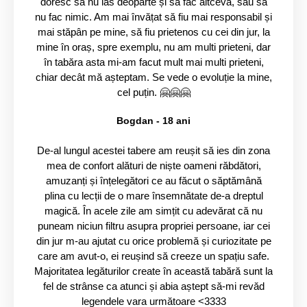
doresc să nu las deoparte și să fac altceva, sau să
nu fac nimic. Am mai învățat să fiu mai responsabil și
mai stăpân pe mine, să fiu prietenos cu cei din jur, la
mine în oraș, spre exemplu, nu am multi prieteni, dar
în tabăra asta mi-am facut mult mai multi prieteni,
chiar decât mă așteptam. Se vede o evoluție la mine,
cel puțin. 🤗🤗🤗
Bogdan - 18 ani
De-al lungul acestei tabere am reușit să ies din zona
mea de confort alături de niște oameni răbdători,
amuzanți și înțelegători ce au făcut o săptămână
plina cu lecții de o mare însemnătate de-a dreptul
magică. În acele zile am simțit cu adevărat că nu
puneam niciun filtru asupra propriei persoane, iar cei
din jur m-au ajutat cu orice problemă și curiozitate pe
care am avut-o, ei reușind să creeze un spațiu safe.
Majoritatea legăturilor create în această tabără sunt la
fel de strânse ca atunci și abia aștept să-mi revăd
legendele vara următoare <3333