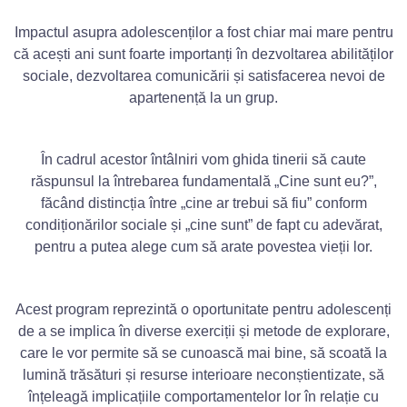
Impactul asupra adolescenților a fost chiar mai mare pentru
că acești ani sunt foarte importanți în dezvoltarea abilităților
sociale, dezvoltarea comunicării și satisfacerea nevoi de
apartenență la un grup.
În cadrul acestor întâlniri vom ghida tinerii să caute
răspunsul la întrebarea fundamentală „Cine sunt eu?”,
făcând distincția între „cine ar trebui să fiu” conform
condiționărilor sociale și „cine sunt” de fapt cu adevărat,
pentru a putea alege cum să arate povestea vieții lor.
Acest program reprezintă o oportunitate pentru adolescenți
de a se implica în diverse exerciții și metode de explorare,
care le vor permite să se cunoască mai bine, să scoată la
lumină trăsături și resurse interioare neconștientizate, să
înțeleagă implicațiile comportamentelor lor în relație cu