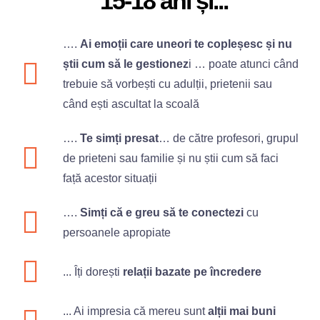
15-18 ani și...
….
Ai emoții care uneori te copleșesc și nu
știi cum să le gestionez
i … poate atunci când
trebuie să vorbești cu adulții, prietenii sau
când ești ascultat la scoală
….
Te simți presat
… de către profesori, grupul
de prieteni sau familie și nu știi cum să faci
față acestor situații
….
Simți că e greu să te conectezi
cu
persoanele apropiate
... Îți dorești
relații bazate pe încredere
... Ai impresia că mereu sunt
alții mai buni