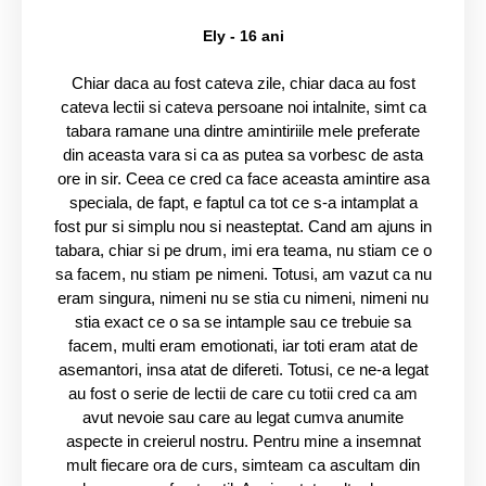
Ely - 16 ani
Chiar daca au fost cateva zile, chiar daca au fost
cateva lectii si cateva persoane noi intalnite, simt ca
tabara ramane una dintre amintiriile mele preferate
din aceasta vara si ca as putea sa vorbesc de asta
ore in sir. Ceea ce cred ca face aceasta amintire asa
speciala, de fapt, e faptul ca tot ce s-a intamplat a
fost pur si simplu nou si neasteptat. Cand am ajuns in
tabara, chiar si pe drum, imi era teama, nu stiam ce o
sa facem, nu stiam pe nimeni. Totusi, am vazut ca nu
eram singura, nimeni nu se stia cu nimeni, nimeni nu
stia exact ce o sa se intample sau ce trebuie sa
facem, multi eram emotionati, iar toti eram atat de
asemantori, insa atat de difereti. Totusi, ce ne-a legat
au fost o serie de lectii de care cu totii cred ca am
avut nevoie sau care au legat cumva anumite
aspecte in creierul nostru. Pentru mine a insemnat
mult fiecare ora de curs, simteam ca ascultam din