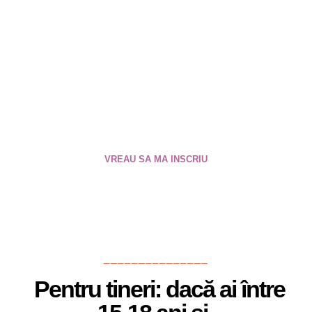
răspunsul la întrebarea
fundamentală „Cine sunt
eu?”
VREAU SA MA INSCRIU
_______________
Pentru tineri: dacă ai între