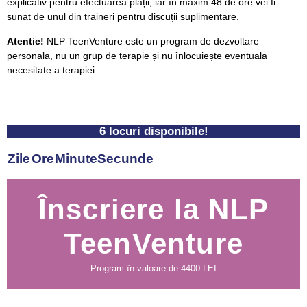
explicativ pentru efectuarea plății, iar în maxim 48 de ore vei fi
sunat de unul din traineri pentru discuții suplimentare.
Atentie!
NLP TeenVenture este un program de dezvoltare
personala, nu un grup de terapie și nu înlocuiește eventuala
necesitate a terapiei
6 locuri disponibile!
Zile
Ore
Minute
Secunde
Înscriere la NLP
TeenVenture
Program în valoare de 4400 LEI