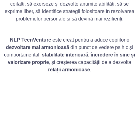
ceilalți, să exerseze și dezvolte anumite abilități, să se
exprime liber, să identifice strategii folositoare în rezolvarea
problemelor personale și să devină mai rezilienți.
NLP TeenVenture
este creat pentru a aduce copiilor o
dezvoltare mai armonioasă
din punct de vedere psihic și
comportamental,
stabilitate interioară, încredere în sine și
valorizare proprie
, și creșterea capacității de a dezvolta
relații armonioase.
În cadrul acestor întâlniri
vom ghida tinerii să caute