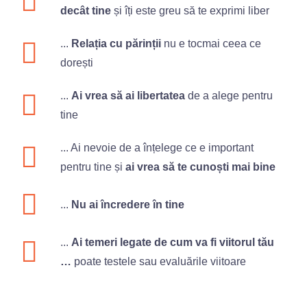
decât tine
și îți este greu să te exprimi liber
...
Relația cu părinții
nu e tocmai ceea ce
dorești
...
Ai vrea să ai libertatea
de a alege pentru
tine
... Ai nevoie de a înțelege ce e important
pentru tine și
ai vrea să te cunoști mai bine
...
Nu ai încredere în tine
...
Ai temeri legate de cum va fi viitorul tău
…
poate testele sau evaluările viitoare