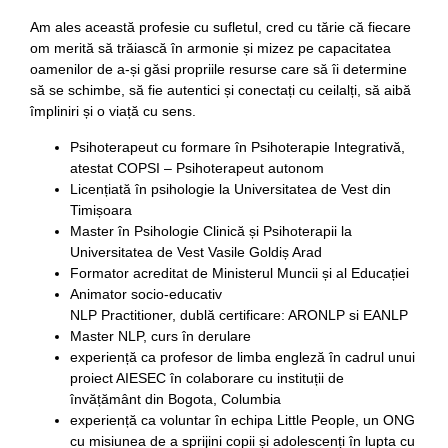
Am ales această profesie cu sufletul, cred cu tărie că fiecare
om merită să trăiască în armonie și mizez pe capacitatea
oamenilor de a-și găsi propriile resurse care să îi determine
să se schimbe, să fie autentici și conectați cu ceilalți, să aibă
împliniri și o viață cu sens.
Psihoterapeut cu formare în Psihoterapie Integrativă,
atestat COPSI – Psihoterapeut autonom
Licențiată în psihologie la Universitatea de Vest din
Timișoara
Master în Psihologie Clinică și Psihoterapii la
Universitatea de Vest Vasile Goldiș Arad
Formator acreditat de Ministerul Muncii și al Educației
Animator socio-educativ
NLP Practitioner, dublă certificare: ARONLP si EANLP
Master NLP, curs în derulare
experiență ca profesor de limba engleză în cadrul unui
proiect AIESEC în colaborare cu instituții de
învățământ din Bogota, Columbia
experiență ca voluntar în echipa Little People, un ONG
cu misiunea de a sprijini copii și adolescenți în lupta cu