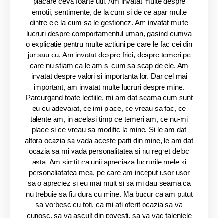
placare ceva foarte util. Am invatat multe despre
emotii, sentimente, de la cum si de ce apar multe
dintre ele la cum sa le gestionez. Am invatat multe
lucruri despre comportamentul uman, gasind cumva
o explicatie pentru multe actiuni pe care le fac cei din
jur sau eu. Am invatat despre frici, despre temeri pe
care nu stiam ca le am si cum sa scap de ele. Am
invatat despre valori si importanta lor. Dar cel mai
important, am invatat multe lucruri despre mine.
Parcurgand toate lectiile, mi am dat seama cum sunt
eu cu adevarat, ce imi place, ce vreau sa fac, ce
talente am, in acelasi timp ce temeri am, ce nu-mi
place si ce vreau sa modific la mine. Si le am dat
altora ocazia sa vada aceste parti din mine, le am dat
ocazia sa mi vada personalitatea si nu regret deloc
asta. Am simtit ca unii apreciaza lucrurile mele si
personaliatatea mea, pe care am inceput usor usor
sa o apreciez si eu mai mult si sa mi dau seama ca
nu trebuie sa fiu dura cu mine. Ma bucur ca am putut
sa vorbesc cu toti, ca mi ati oferit ocazia sa va
cunosc, sa va ascult din povesti, sa va vad talentele