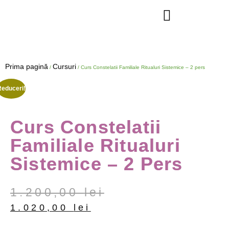
Prima pagină
Cursuri
/
/ Curs Constelatii Familiale Ritualuri Sistemice – 2 pers
Reduceri!
Curs Constelatii
Familiale Ritualuri
Sistemice – 2 Pers
1.200,00
lei
1.020,00
lei