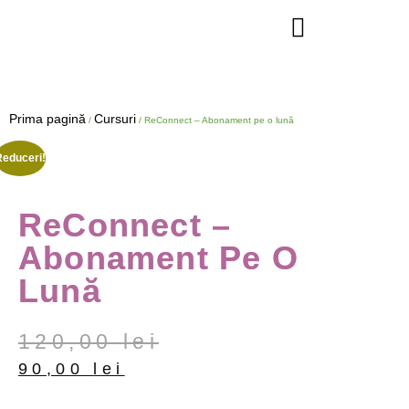
Prima pagină
Cursuri
/
/ ReConnect – Abonament pe o lună
Reduceri!
ReConnect –
Abonament Pe O
Lună
120,00
lei
90,00
lei