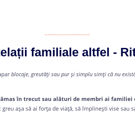
_______________
lații familiale altfel - R
 apar
blocaje, greutăți sau pur și simplu simți că nu există
rămas în trecut sau alături de membri ai familiei 
E greu așa să ai forța de viață, să împlinești vise sau s