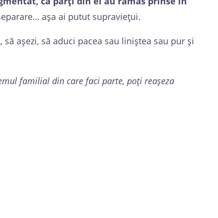
agmentat, că părți din el au rămas prinse în
 separare… așa ai putut supraviețui.
L, să așezi, să aduci pacea sau liniștea sau pur și
temul familial din care faci parte, poți reașeza
econectezi la tine și să te întregești!