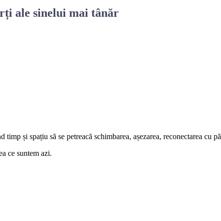
rți ale sinelui mai tânăr
d timp și spațiu să se petreacă schimbarea, așezarea, reconectarea cu părț
ea ce suntem azi.