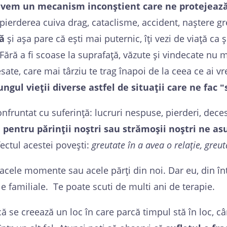
vem un mecanism inconștient care ne protejeaz
erderea cuiva drag, cataclisme, accident, naștere grea
ă
și așa pare că ești mai puternic, îți vezi de viață ca 
 Fără a fi scoase la suprafață, văzute și vindecate nu 
te, care mai târziu te trag înapoi de la ceea ce ai vre
gul vieții diverse astfel de situații care ne fac ʺ
nfruntat cu suferință: lucruri nespuse, pierderi, deces
te pentru părinții noștri sau strămoșii noștri ne 
fectul acestei povești:
greutate în a avea o relație, greut
 acele momente sau acele părți din noi. Dar eu, din î
e familiale. Te poate scuti de multi ani de terapie.
i că se creează un loc în care parcă timpul stă în loc, 