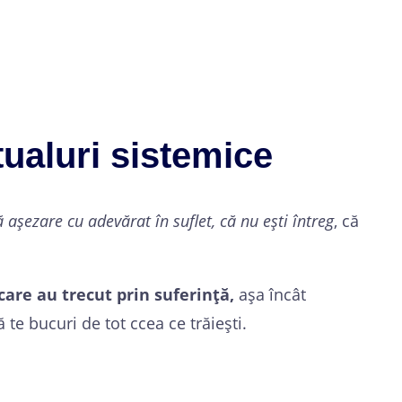
itualuri sistemice
 așezare cu adevărat în suflet, că nu ești întreg
, că
care au trecut prin suferință,
așa încât
ă te bucuri de tot ccea ce trăiești.