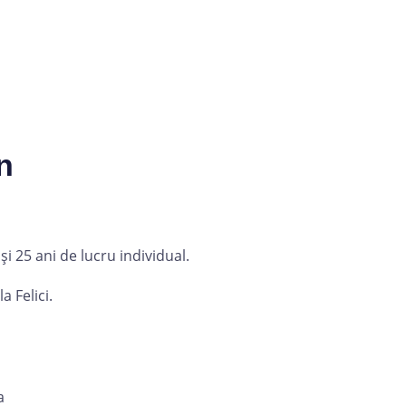
n
i 25 ani de lucru individual.
 Felici.
a