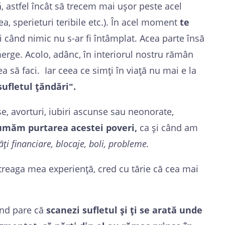
ă
, astfel încât să trecem mai ușor peste acel
, sperieturi teribile etc.). În acel moment
te
și când nimic nu s-ar fi întâmplat. Acea parte însă
merge. Acolo, adânc, în interiorul nostru rămân
a să faci. Iar ceea ce simți în viață nu mai e la
sufletul țăndăriʺ.
e, avorturi, iubiri ascunse sau neonorate,
asumăm purtarea acestei poveri,
ca și când am
ăți financiare, blocaje, boli, probleme.
ntreaga mea experiență, cred cu tărie că cea mai
când pare că
scanezi sufletul și ți se arată unde