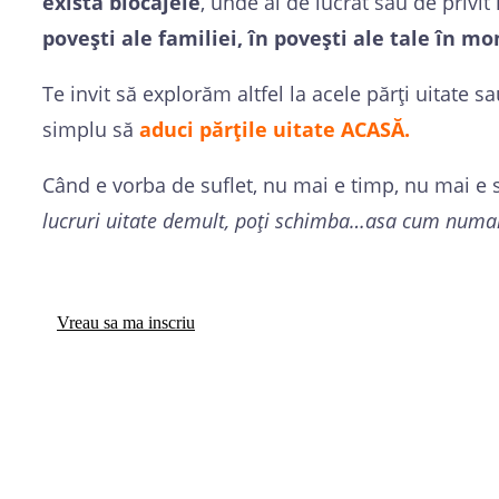
există blocajele
, unde ai de lucrat sau de privit 
povești ale familiei, în povești ale tale în 
Te invit să explorăm altfel la acele părți uitate s
simplu să
a
duci părțile uitate ACASĂ.
Când e vorba de suflet, nu mai e timp, nu mai e
lucruri uitate demult, poți schimba…asa cum numai i
În vremuri de schimbare e momentul să 
Vreau sa ma inscriu