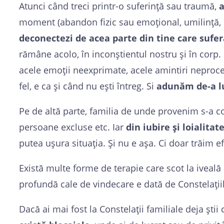
Atunci când treci printr-o suferință sau traumă,
a
moment (abandon fizic sau emoțional, umilință, pi
deconectezi de acea parte din tine care sufer
rămâne acolo, în inconștientul nostru și în corp.
acele emoții neexprimate, acele amintiri neprocesa
fel, e ca și când nu ești întreg. Si
adunăm de-a lun
Pe de altă parte, familia de unde provenim s-a co
persoane excluse etc. Iar
din iubire și loialita
putea ușura situația. Și nu e așa. Ci doar trăim e
Există multe forme de terapie care scot la iveală
profundă cale de vindecare e dată de Constelațiil
Dacă ai mai fost la Constelații familiale deja ști