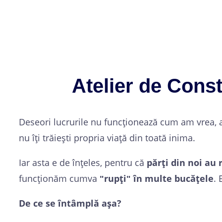
Atelier de Conste
Deseori lucrurile nu funcționează cum am vrea,
nu îți trăiești propria viață din toată inima.
Iar asta e de înțeles, pentru că
părți din noi au 
funcționăm cumva
ʺrupțiʺ în multe bucățele
. 
De ce se întâmplă așa?