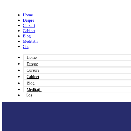
Sari
la
conținut
Home
Despre
Cursuri
Cabinet
Blog
Meditații
Coș
Home
Despre
Cursuri
Cabinet
Blog
Meditații
Coș