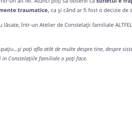
într-un alt fel. Atunci poți să observi că
sufletul e fr
momente traumatice,
ca și când ar fi fost o decizie de
au lăsate, într-un Atelier de Constelații familiale ALTFE
 spațiu…
și poți afla atât de multe despre tine, despre sis
n Constelațiile familiale o poți face.
ai acces la tot ce esti tu! E momentul să te r