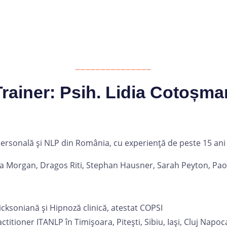
_______________
Trainer: Psih. Lidia Cotoșma
ersonală și NLP din România, cu experiență de peste 15 ani ș
ara Morgan, Dragos Riti, Stephan Hausner, Sarah Peyton, Paola
cksoniană și Hipnoză clinică, atestat COPSI
tioner ITANLP în Timișoara, Pitești, Sibiu, Iași, Cluj Napoc