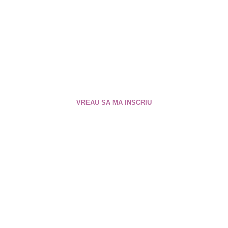
momentul să îți primești
darurile! E momentul să
te reconectezi la tine și să
te întregești!
VREAU SA MA INSCRIU
_______________