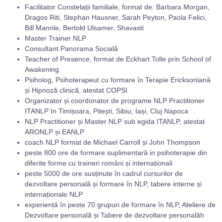
Facilitator Constelații familiale, format de: Barbara Morgan,
Dragos Riti, Stephan Hausner, Sarah Peyton, Paola Felici,
Bill Mannle, Bertold Ulsamer, Shavasti
Master Trainer NLP
Consultant Panorama Socială
Teacher of Presence, format de Eckhart Tolle prin School of
Awakening
Psiholog, Psihoterapeut cu formare în Terapie Ericksoniană
și Hipnoză clinică, atestat COPSI
Organizator și coordonator de programe NLP Practitioner
ITANLP în Timișoara, Pitești, Sibiu, Iași, Cluj Napoca
NLP Practitioner și Master NLP sub egida ITANLP, atestat
ARONLP și EANLP
coach NLP format de Michael Carroll și John Thompson
peste 800 ore de formare suplimentară in psihoterapie din
diferite forme cu traineri români și internaționali
peste 5000 de ore susținute în cadrul cursurilor de
dezvoltare personală și formare în NLP, tabere interne și
internaționale NLP
experiență în peste 70 grupuri de formare în NLP, Ateliere de
Dezvoltare personală și Tabere de dezvoltare personalăh