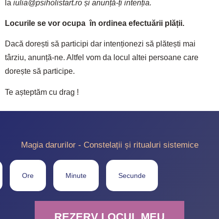
la
iulia@psiholistart.ro și anunță-ți intenția.
Locurile se vor ocupa în ordinea efectuării plății.
Dacă dorești să participi dar intenționezi să plătești mai
târziu, anunță-ne. Altfel vom da locul altei persoane care
dorește să participe.
Te așteptăm cu drag !
Magia darurilor - Constelații și ritualuri sistemice
Ore
Minute
Secunde
REZERV LOCUL MEU