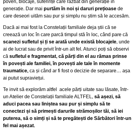
poveri, blocaje, suferințe care răzbat din generație în
generație. Dar mai
purtăm în noi și daruri prețioase
de
care deseori uităm sau pur și simplu nu știm să le accesăm.
Dacă ai mai fost la Constelații familiale deja știi că se
creează un loc în care parcă timpul stă în loc, când pare că
scanezi sufletul și ți se arată unde există blocajele
, unde
ai de lucrat sau de privit într-un alt fel. Atunci poți să observi
că
sufletul e fragmentat, că părți din el au rămas prinse
în povești ale familiei, în povești ale tale în momente
traumatice,
ca și când ar fi fost o decizie de separare… așa
ai putut supraviețui.
Te invit să explorăm altfel acele părți uitate sau lăsate, într-
un Atelier de Constelații familiale ALTFEL,
să așezi, să
aduci pacea sau liniștea sau pur și simplu să te
conectezi și să primești darurile strămoșilor tăi, să iei
puterea, să o simți și să te pregătești de Sărbători într-un
fel mai așezat.