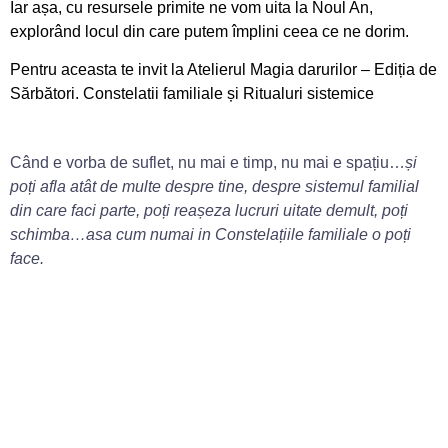
Iar așa, cu resursele primite ne vom uita la Noul An,
explorând locul din care putem împlini ceea ce ne dorim.
Pentru aceasta te invit la Atelierul Magia darurilor – Ediția de
Sărbători. Constelatii familiale și Ritualuri sistemice
Când e vorba de suflet, nu mai e timp, nu mai e spațiu…
și
poți afla atât de multe despre tine, despre sistemul familial
din care faci parte, poți reașeza lucruri uitate demult, poți
schimba…asa cum numai in Constelațiile familiale o poți
face.
În prag de Sărbătoare e