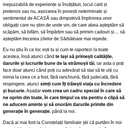
inepuizabilă de experiențe și învățături, locul cald și
pretenos sau nu, așezarea în povești neterminate și
sentimentul de ACASĂ sau dimpotrivă împlinirea unor
obligații care nu știm de unde vin, de care abea așteptăm să
scăpăm, să bifăm, să împărțim sau să primim cadouri și… să
așteptăm trecerea zilelor de Sărbătoare mai repede.
Eu nu știu în ce loc ești tu și cum te raportezi la toate
acestea, însă atunci când
te lași să primești calitățile,
darurile și lucrurile bune de la strămoșii tăi
, iar asta o poți
face doar atunci când poți cu adevărat să stai să te uiți cu
inima la ceea ce a fost, fără ranchiună, fără judecată, fără
respingere, atunci
simți cum îți trăiești viața cu încredere
și bucurie.
Așadar
vom crea un cadru special în care să
ne oprim din toate, în care timpul va sta pentru o clipă să
ne aducem aminte și să onorăm darurile primite din
generație în generație
, până la noi.
Dacă ai mai fost la Constelații familiale știi că purtăm în noi