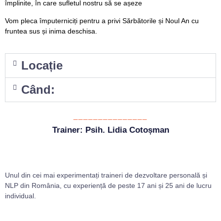
împlinite, în care sufletul nostru să se așeze
Vom pleca împuterniciți pentru a privi Sărbătorile și Noul An cu
fruntea sus și inima deschisa.
Locație
Când:
_______________
Trainer: Psih. Lidia Cotoșman
Unul din cei mai experimentați traineri de dezvoltare personală și
NLP din România, cu experiență de peste 17 ani și 25 ani de lucru
individual.