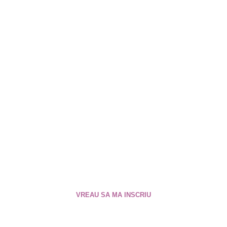
În vremuri de schimbare
e momentul să ai acces la
tot ce esti tu! E momentul
să te reconectezi la tine și
să te întregești!
VREAU SA MA INSCRIU