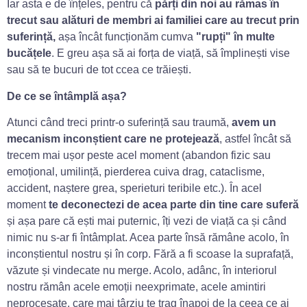
Iar asta e de înțeles, pentru că
părți din noi au rămas în
trecut sau alături de membri ai familiei care au trecut prin
suferință,
așa încât funcționăm cumva
ʺrupțiʺ în multe
bucățele
. E greu așa să ai forța de viață, să împlinești vise
sau să te bucuri de tot ccea ce trăiești.
De ce se întâmplă așa?
Atunci când treci printr-o suferință sau traumă,
avem un
mecanism inconștient care ne protejează
, astfel încât să
trecem mai ușor peste acel moment (abandon fizic sau
emoțional, umilință, pierderea cuiva drag, cataclisme,
accident, naștere grea, sperieturi teribile etc.). În acel
moment
te deconectezi de acea parte din tine care suferă
și așa pare că ești mai puternic, îți vezi de viață ca și când
nimic nu s-ar fi întâmplat. Acea parte însă rămâne acolo, în
inconștientul nostru și în corp. Fără a fi scoase la suprafață,
văzute și vindecate nu merge. Acolo, adânc, în interiorul
nostru rămân acele emoții neexprimate, acele amintiri
neprocesate, care mai târziu te trag înapoi de la ceea ce ai