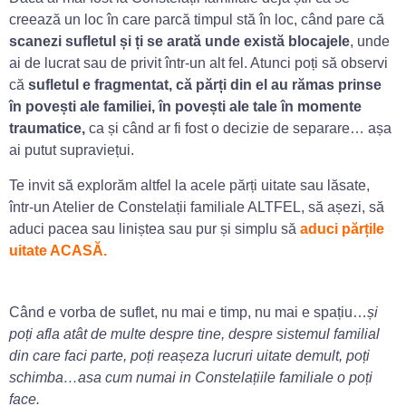
creează un loc în care parcă timpul stă în loc, când pare că
scanezi sufletul și ți se arată unde există blocajele
, unde
ai de lucrat sau de privit într-un alt fel. Atunci poți să observi
că
sufletul e fragmentat, că părți din el au rămas prinse
în povești ale familiei, în povești ale tale în momente
traumatice,
ca și când ar fi fost o decizie de separare… așa
ai putut supraviețui.
Te invit să explorăm altfel la acele părți uitate sau lăsate,
într-un Atelier de Constelații familiale ALTFEL, să așezi, să
aduci pacea sau liniștea sau pur și simplu să
a
duci părțile
uitate ACASĂ.
Când e vorba de suflet, nu mai e timp, nu mai e spațiu…
și
poți afla atât de multe despre tine, despre sistemul familial
din care faci parte, poți reașeza lucruri uitate demult, poți
schimba…asa cum numai in Constelațiile familiale o poți
face.