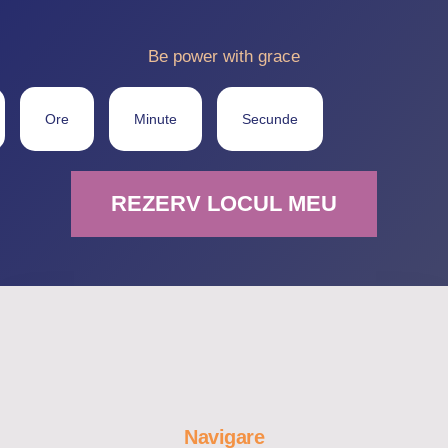
Be power with grace
Ore
Minute
Secunde
REZERV LOCUL MEU
Navigare