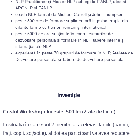
NLP Practitioner și Master NLP sub egida ITANLP, atestat
ARONLP și EANLP
coach NLP format de Michael Carroll și John Thompson
peste 800 ore de formare suplimentară in psihoterapie din
diferite forme cu traineri români și internaționali
peste 5000 de ore susținute în cadrul cursurilor de
dezvoltare personală și formare în NLP, tabere interne și
internaționale NLP
experiență în peste 70 grupuri de formare în NLP, Ateliere de
Dezvoltare personală și Tabere de dezvoltare personală
_______________
Investiție
Costul Workshopului este: 500 lei
(2 zile de lucru)
În situația în care sunt 2 membri ai aceleiași familii (părinți,
frați, copii, soț/soție), al doilea participant va avea reducere