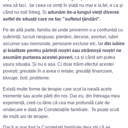
vrea să faci. Iar ceea ce simți în viață nu mai e la fel, e ca și
când nu ești întreg. Si
adunăm de-a lungul vieții diverse
astfel de situații care ne fac ʺsufletul țăndăriʺ.
Pe de altă parte, familia de unde provenim s-a confruntat cu
suferință: lucruri nespuse, pierderi, decese, avorturi, iubiri
ascunse sau neonorate, persoane excluse etc. Iar
din iubire
și loialitate pentru părinții noștri sau strămoșii noștri ne
asumăm purtarea acestei poveri,
ca și când am putea
ușura situația. Și nu e așa. Ci doar trăim efectul acestei
povești:
greutate în a avea o relație, greutăți financiare,
blocaje, boli, probleme.
Există multe forme de terapie care scot la iveală acele
momente sau acele părți din noi. Dar eu, din întreaga mea
experiență, cred cu tărie că cea mai profundă cale de
vindecare e dată de Constelațiile familiale. Te poate scuti
de multi ani de terapie.
Dacă ai mai fost la Constelații familiale deja știi că se