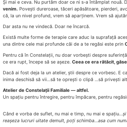
Și mai e ceva. Nu purtăm doar ce ni s-a întâmplat nouă. D
venim.
Povești dureroase, tăceri apăsătoare, pierderi, avor
că, la un nivel profund, vrem să aparținem. Vrem să ajut
Dar asta nu ne vindecă. Doar ne încarcă.
Există multe forme de terapie care aduc la suprafață acest
una dintre cele mai profunde căi de a te regăsi este prin
C
Pentru că în Constelații, nu doar vorbești despre suferință 
ce era rupt, începe să se așeze.
Ceea ce era rătăcit, gă
Dacă ai fost deja la un atelier, știi despre ce vorbesc. E ca
inima deschisă să vii…să te oprești o clipă …să privești al
Atelier de Constelații Familiale — altfel.
Un spațiu pentru întregire, pentru împăcare, pentru regăsi
Când e vorba de suflet, nu mai e timp, nu mai e spațiu…
și
reașeza lucruri uitate demult, poți schimba…asa cum numai 