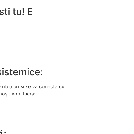
ti tu! E
 sistemice:
e ritualuri și se va conecta cu
ămoși. Vom lucra:
ăr