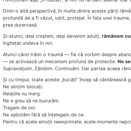
Dintr-o altă perspectivă, în multe dintre aceste părți răm
profundă de a fi văzut, iubit, protejat. În fața unei traume
prea dureroasă.
Și-atunci, deși creștem, deși devenim adulți,
rămânem cumv
înghețat undeva în noi.
Atunci când trăim o traumă — fie că vorbim despre
abando
— se activează un mecanism profund de protecție.
Ne se
Supraviețuim. Zâmbim. Continuăm. Dar partea aceea rămâ
Și cu timpul, toate aceste „bucăți” încep să cântărească g
Ne simțim blocați.
Relațiile nu merg.
Ne e greu să ne bucurăm.
Tragem de noi.
Ne sabotăm fără să înțelegem de ce.
Pentru că acele emoții neexprimate, acele momente neproc