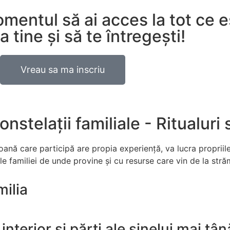
entul să ai acces la tot ce es
tine și să te întregești!
Vreau sa ma inscriu
nstelații familiale - Ritualuri
rsoană care participă are propia experiență, va lucra propriil
ale familiei de unde provine și cu resurse care vin de la str
milia
interior și părți ale sinelui mai tân