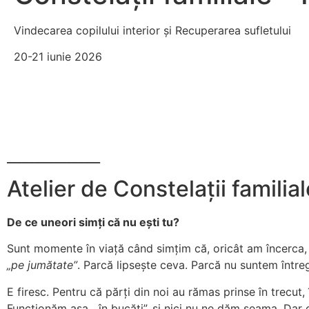
Vindecarea copilului interior și Recuperarea sufletului
20-21 iunie 2026
_______________
Atelier de Constelații familial
De ce uneori simți că nu ești tu?
Sunt momente în viață când simțim că, oricât am încerca
„pe jumătate”
. Parcă lipsește ceva. Parcă nu suntem între
E firesc. Pentru că părți din noi au rămas prinse în trecut, 
Funcționăm așa, „în bucăți”, și nici nu ne dăm seama. Dar c