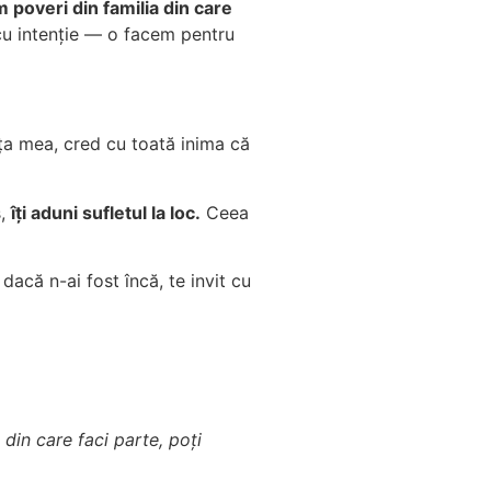
 poveri din familia din care
m cu intenție — o facem pentru
nța mea, cred cu toată inima că
s,
îți aduni sufletul la loc.
Ceea
 dacă n-ai fost încă, te invit cu
 din care faci parte, poți