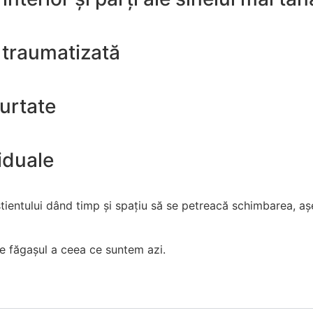
 traumatizată
purtate
viduale
știentului dând timp și spațiu să se petreacă schimbarea, aș
e făgașul a ceea ce suntem azi.