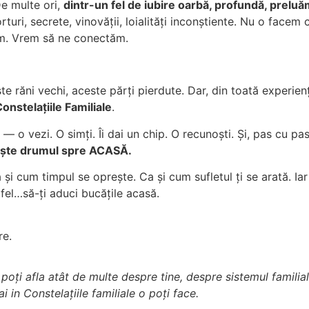
e multe ori,
dintr-un fel de iubire oarbă, profundă, preluăm
turi, secrete, vinovății, loialități inconștiente. Nu o face
ăm. Vrem să ne conectăm.
e răni vechi, aceste părți pierdute. Dar, din toată experie
onstelațiile Familiale
.
— o vezi. O simți. Îi dai un chip. O recunoști. Și, pas cu pa
sește drumul spre ACASĂ.
 și cum timpul se oprește. Ca și cum sufletul ți se arată. Iar
tfel…să-ți aduci bucățile acasă.
re.
 poți afla atât de multe despre tine, despre sistemul familial
in Constelațiile familiale o poți face.