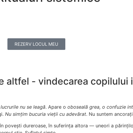
REZERV LOCUL MEU
e altfel - vindecarea copilului 
,
lucrurile nu se leagă
. Apare o
oboseală grea, o confuzie int
gi.
Nu simțim bucuria vieții cu adevărat
. Nu suntem ancorați
în povești dureroase, în suferința altora — uneori a părinților
orpul știe. Sufletul simte.