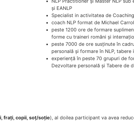
NLP Practitioner și Master NLP sub
și EANLP
Specialist in activitatea de Coachin
coach NLP format de Michael Carro
peste 1200 ore de formare suplimenta
forme cu traineri români și internațio
peste 7000 de ore susținute în cadru
personală și formare în NLP, tabere 
experiență în peste 70 grupuri de fo
Dezvoltare personală și Tabere de d
i, frați, copii, soț/soție
), al doilea participant va avea red