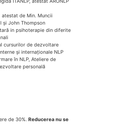
 egida ITANLP, atestat ARONLP
g atestat de Min. Muncii
ll și John Thompson
ră in psihoterapie din diferite
nali
l cursurilor de dezvoltare
interne și internaționale NLP
rmare în NLP, Ateliere de
ezvoltare personală
ucere de 30%.
Reducerea nu se