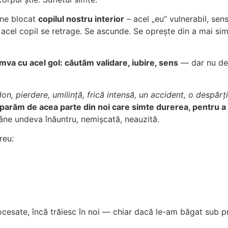
âne blocat
copilul nostru interior
– acel „eu” vulnerabil, sens
, acel copil se retrage. Se ascunde. Se oprește din a mai sim
a cu acel gol: căutăm validare, iubire, sens
— dar nu de 
n, pierdere, umilință, frică intensă, un accident, o despărți
parăm de acea parte din noi care simte durerea, pentru 
ne undeva înăuntru, nemișcată, neauzită.
reu:
esate, încă trăiesc în noi — chiar dacă le-am băgat sub pre