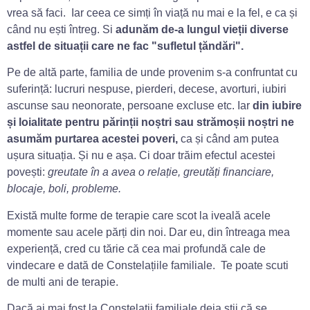
vrea să faci. Iar ceea ce simți în viață nu mai e la fel, e ca și
când nu ești întreg. Si
adunăm de-a lungul vieții diverse
astfel de situații care ne fac ʺsufletul țăndăriʺ.
Pe de altă parte, familia de unde provenim s-a confruntat cu
suferință: lucruri nespuse, pierderi, decese, avorturi, iubiri
ascunse sau neonorate, persoane excluse etc. Iar
din iubire
și loialitate pentru părinții noștri sau strămoșii noștri ne
asumăm purtarea acestei poveri,
ca și când am putea
ușura situația. Și nu e așa. Ci doar trăim efectul acestei
povești:
greutate în a avea o relație, greutăți financiare,
blocaje, boli, probleme.
Există multe forme de terapie care scot la iveală acele
momente sau acele părți din noi. Dar eu, din întreaga mea
experiență, cred cu tărie că cea mai profundă cale de
vindecare e dată de Constelațiile familiale. Te poate scuti
de multi ani de terapie.
Dacă ai mai fost la Constelații familiale deja știi că se