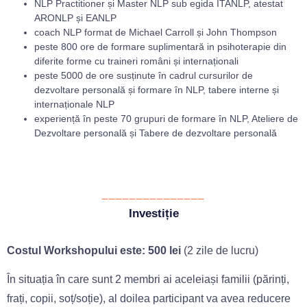
NLP Practitioner și Master NLP sub egida ITANLP, atestat
ARONLP și EANLP
coach NLP format de Michael Carroll și John Thompson
peste 800 ore de formare suplimentară in psihoterapie din
diferite forme cu traineri români și internaționali
peste 5000 de ore susținute în cadrul cursurilor de
dezvoltare personală și formare în NLP, tabere interne și
internaționale NLP
experiență în peste 70 grupuri de formare în NLP, Ateliere de
Dezvoltare personală și Tabere de dezvoltare personală
_______________
Investiție
Costul Workshopului este: 500 lei
(2 zile de lucru)
În situația în care sunt 2 membri ai aceleiași familii (părinți,
frați, copii, soț/soție), al doilea participant va avea reducere