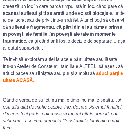
creează un loc în care parcă timpul stă în loc, când pare că
scanezi sufletul și ți se arată unde există blocajele
, unde
ai de lucrat sau de privit într-un alt fel. Atunci poți să observi
că
sufletul e fragmentat, că părți din el au rămas prinse
în povești ale familiei, în povești ale tale în momente
traumatice,
ca și când ar fi fost o decizie de separare… așa
ai putut supraviețui.
Te invit să explorăm altfel la acele părți uitate sau lăsate,
într-un Atelier de Constelații familiale ALTFEL, să așezi, să
aduci pacea sau liniștea sau pur și simplu să
a
duci părțile
uitate ACASĂ.
Când e vorba de suflet, nu mai e timp, nu mai e spațiu…
și
poți afla atât de multe despre tine, despre sistemul familial
din care faci parte, poți reașeza lucruri uitate demult, poți
schimba…asa cum numai in Constelațiile familiale o poți
face.