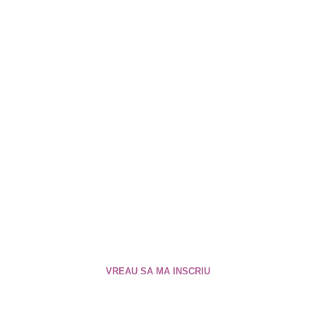
În vremuri de schimbare
e momentul să ai acces la
tot ce esti tu! E momentul
să te reconectezi la tine și
să te întregești!
VREAU SA MA INSCRIU