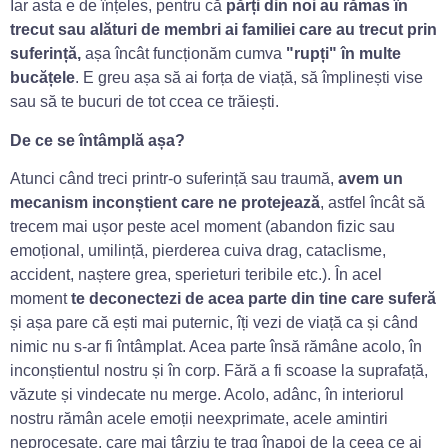
Iar asta e de înțeles, pentru că
părți din noi au rămas în
trecut sau alături de membri ai familiei care au trecut prin
suferință,
așa încât funcționăm cumva
ʺrupțiʺ în multe
bucățele
. E greu așa să ai forța de viață, să împlinești vise
sau să te bucuri de tot ccea ce trăiești.
De ce se întâmplă așa?
Atunci când treci printr-o suferință sau traumă,
avem un
mecanism inconștient care ne protejează
, astfel încât să
trecem mai ușor peste acel moment (abandon fizic sau
emoțional, umilință, pierderea cuiva drag, cataclisme,
accident, naștere grea, sperieturi teribile etc.). În acel
moment
te deconectezi de acea parte din tine care suferă
și așa pare că ești mai puternic, îți vezi de viață ca și când
nimic nu s-ar fi întâmplat. Acea parte însă rămâne acolo, în
inconștientul nostru și în corp. Fără a fi scoase la suprafață,
văzute și vindecate nu merge. Acolo, adânc, în interiorul
nostru rămân acele emoții neexprimate, acele amintiri
neprocesate, care mai târziu te trag înapoi de la ceea ce ai