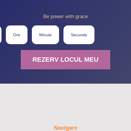
Be power with grace
Ore
Minute
Secunde
REZERV LOCUL MEU
Navigare