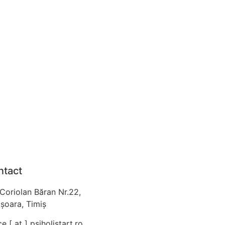
ntact
 Coriolan Băran Nr.22,
șoara, Timiș
ce [ at ] psiholistart.ro