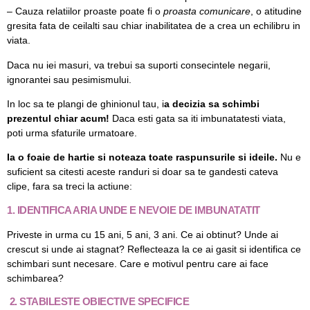
– Cauza relatiilor proaste poate fi o
proasta comunicare
, o atitudine
gresita fata de ceilalti sau chiar inabilitatea de a crea un echilibru in
viata.
Daca nu iei masuri, va trebui sa suporti consecintele negarii,
ignorantei sau pesimismului.
In loc sa te plangi de ghinionul tau, i
a decizia sa schimbi
prezentul chiar acum!
Daca esti gata sa iti imbunatatesti viata,
poti urma sfaturile urmatoare.
Ia o foaie de hartie si noteaza toate raspunsurile si ideile.
Nu e
suficient sa citesti aceste randuri si doar sa te gandesti cateva
clipe, fara sa treci la actiune:
1. IDENTIFICA ARIA UNDE E NEVOIE DE IMBUNATATIT
Priveste in urma cu 15 ani, 5 ani, 3 ani. Ce ai obtinut? Unde ai
crescut si unde ai stagnat? Reflecteaza la ce ai gasit si identifica ce
schimbari sunt necesare. Care e motivul pentru care ai face
schimbarea?
2. STABILESTE OBIECTIVE SPECIFICE