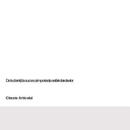
De la dorință la succes și importanța setării obiectivelor
Citeste Articolul