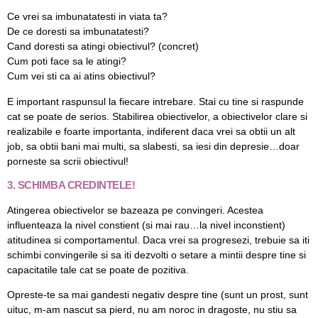
Ce vrei sa imbunatatesti in viata ta?
De ce doresti sa imbunatatesti?
Cand doresti sa atingi obiectivul? (concret)
Cum poti face sa le atingi?
Cum vei sti ca ai atins obiectivul?
E important raspunsul la fiecare intrebare. Stai cu tine si raspunde
cat se poate de serios. Stabilirea obiectivelor, a obiectivelor clare si
realizabile e foarte importanta, indiferent daca vrei sa obtii un alt
job, sa obtii bani mai multi, sa slabesti, sa iesi din depresie…doar
porneste sa scrii obiectivul!
3. SCHIMBA CREDINTELE!
Atingerea obiectivelor se bazeaza pe convingeri. Acestea
influenteaza la nivel constient (si mai rau…la nivel inconstient)
atitudinea si comportamentul. Daca vrei sa progresezi, trebuie sa iti
schimbi convingerile si sa iti dezvolti o setare a mintii despre tine si
capacitatile tale cat se poate de pozitiva.
Opreste-te sa mai gandesti negativ despre tine (sunt un prost, sunt
uituc, m-am nascut sa pierd, nu am noroc in dragoste, nu stiu sa