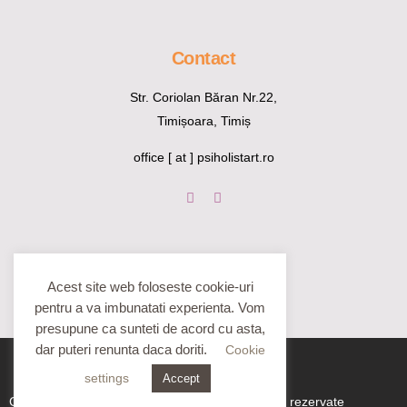
Contact
Str. Coriolan Băran Nr.22,
Timișoara, Timiș
office [ at ] psiholistart.ro
Acest site web foloseste cookie-uri
pentru a va imbunatati experienta. Vom
presupune ca sunteti de acord cu asta,
dar puteri renunta daca doriti.
Cookie
settings
Accept
Copyright PsiholistArt.ro ©2020. Toate drepturile rezervate