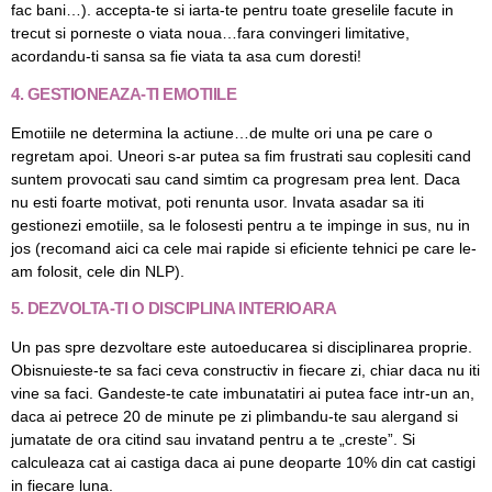
fac bani…). accepta-te si iarta-te pentru toate greselile facute in
trecut si porneste o viata noua…fara convingeri limitative,
acordandu-ti sansa sa fie viata ta asa cum doresti!
4. GESTIONEAZA-TI EMOTIILE
Emotiile ne determina la actiune…de multe ori una pe care o
regretam apoi. Uneori s-ar putea sa fim frustrati sau coplesiti cand
suntem provocati sau cand simtim ca progresam prea lent. Daca
nu esti foarte motivat, poti renunta usor. Invata asadar sa iti
gestionezi emotiile, sa le folosesti pentru a te impinge in sus, nu in
jos (recomand aici ca cele mai rapide si eficiente tehnici pe care le-
am folosit, cele din NLP).
5. DEZVOLTA-TI O DISCIPLINA INTERIOARA
Un pas spre dezvoltare este autoeducarea si disciplinarea proprie.
Obisnuieste-te sa faci ceva constructiv in fiecare zi, chiar daca nu iti
vine sa faci. Gandeste-te cate imbunatatiri ai putea face intr-un an,
daca ai petrece 20 de minute pe zi plimbandu-te sau alergand si
jumatate de ora citind sau invatand pentru a te „creste”. Si
calculeaza cat ai castiga daca ai pune deoparte 10% din cat castigi
in fiecare luna.