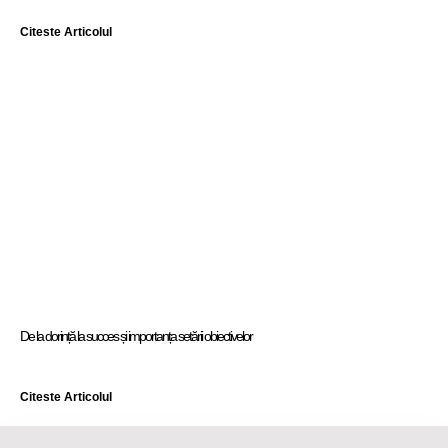
Citeste Articolul
De la dorință la succes și importanța setării obiectivelor
Citeste Articolul