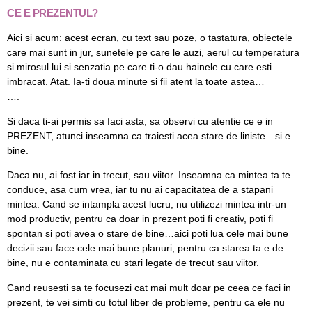
CE E PREZENTUL?
Aici si acum: acest ecran, cu text sau poze, o tastatura, obiectele
care mai sunt in jur, sunetele pe care le auzi, aerul cu temperatura
si mirosul lui si senzatia pe care ti-o dau hainele cu care esti
imbracat. Atat. Ia-ti doua minute si fii atent la toate astea…
….
Si daca ti-ai permis sa faci asta, sa observi cu atentie ce e in
PREZENT, atunci inseamna ca traiesti acea stare de liniste…si e
bine.
Daca nu, ai fost iar in trecut, sau viitor. Inseamna ca mintea ta te
conduce, asa cum vrea, iar tu nu ai capacitatea de a stapani
mintea. Cand se intampla acest lucru, nu utilizezi mintea intr-un
mod productiv, pentru ca doar in prezent poti fi creativ, poti fi
spontan si poti avea o stare de bine…aici poti lua cele mai bune
decizii sau face cele mai bune planuri, pentru ca starea ta e de
bine, nu e contaminata cu stari legate de trecut sau viitor.
Cand reusesti sa te focusezi cat mai mult doar pe ceea ce faci in
prezent, te vei simti cu totul liber de probleme, pentru ca ele nu