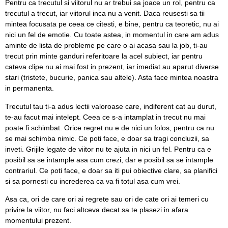
Pentru ca trecutul si viitorul nu ar trebui sa joace un rol, pentru ca
trecutul a trecut, iar viitorul inca nu a venit. Daca reusesti sa tii
mintea focusata pe ceea ce citesti, e bine, pentru ca teoretic, nu ai
nici un fel de emotie. Cu toate astea, in momentul in care am adus
aminte de lista de probleme pe care o ai acasa sau la job, ti-au
trecut prin minte ganduri referitoare la acel subiect, iar pentru
cateva clipe nu ai mai fost in prezent, iar imediat au aparut diverse
stari (tristete, bucurie, panica sau altele). Asta face mintea noastra
in permanenta.
Trecutul tau ti-a adus lectii valoroase care, indiferent cat au durut,
te-au facut mai intelept. Ceea ce s-a intamplat in trecut nu mai
poate fi schimbat. Orice regret nu e de nici un folos, pentru ca nu
se mai schimba nimic. Ce poti face, e doar sa tragi concluzii, sa
inveti. Grijile legate de viitor nu te ajuta in nici un fel. Pentru ca e
posibil sa se intample asa cum crezi, dar e posibil sa se intample
contrariul. Ce poti face, e doar sa iti pui obiective clare, sa planifici
si sa pornesti cu increderea ca va fi totul asa cum vrei.
Asa ca, ori de care ori ai regrete sau ori de cate ori ai temeri cu
privire la viitor, nu faci altceva decat sa te plasezi in afara
momentului prezent.