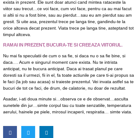
exista in prezent. Ele sunt doar atunci cand mintea rataceste la
viitor sau trecut…ce voi face, cum voi face, pentru ca au mai facut
si altii si nu a fost bine, sau au pierdut…sau eu am pierdut sau am
gresit. Si uite asa, prezentul trece pe langa tine, gandindu-te la
orice altceva decat prezent. Viata trece pe langa tine, asteptand tot
timpul altceva.
RAMAI IN PREZENT, BUCURA-TE SI CREEAZA VIITORUL.
Nu mai fa speculatii de cum o sa fie, si daca nu o sa fie bine, si
daca…. Acum e singurul moment care exista. Nu te intrista
anticipat, nu te bucura anticipat. Daca ai trasat planul pe care
doresti sa il urmezi, fii in el, fa toate actiunile pe care ti-ai propus sa
le faci (la job sau acasa) si traieste prezentul. Vei invata astfel sa te
bucuri de tot ce faci, de drum, de calatorie, nu doar de rezultat.
Asadar, i-ati doua minute si…observa ce e de observat…asculta
sunetele din jur…simte corpul tau cu toate senzatiile, temperatura
aerului, hainele pe piele, mirosul incaperii, respiratia… simte viata.