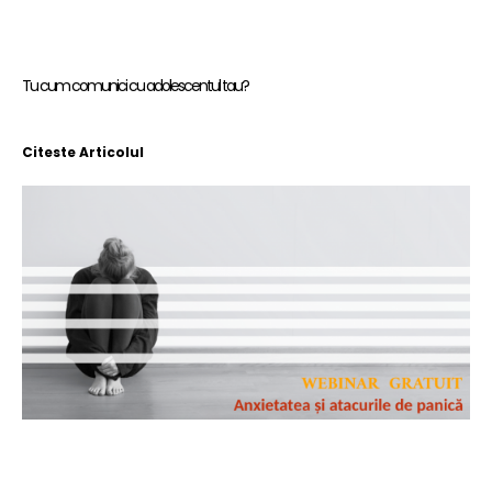
Tu cum comunici cu adolescentul tau?
Citeste Articolul