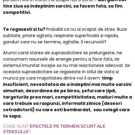
tine ziua sa indeplinim sarcini, sa facem fata, sa fim
competitivi.
Te regasesti si tu?
Probabil ca nu ai scapat de stres. Buze
subtiate, privire agitata, respiratie superficiala si rapida,
ganduri care nu se termina, agitatie. Il recunosti?
Atunci cand starea de suprasolicitare se prelungeste, ne
consumam resursele de energie pentru a face fata, iar
sistemul imunitar incepe sa nu mai reactioneze adecvat. Iar
aceasta suprasolicitare se regaseste in stilul de viata si
munca pe care majoritatea dintre noi il avem:
timp
insuficient, necesitatea de a indeplini mai multe sarcini
simultan, dezordinea de pe birou, șeful care țipă,
targeturile prea mari, competitivitatea, mailuri multe a
care trebuie sa raspunzi, informatii zilnice (deseori
cotradictorii) cu care esti bombardat, sau colegii care
te sapa.
CARE SUNT
EFECTELE PE TERMEN SCURT ALE
STRESULUI
?