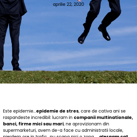
aprilie 22, 2020
Este epidemie…
epidemie de stres
, care de cativa ani se
raspandeste incredibil: lucram in
companii multinationale,
banci, firme mici sau mari
, ne aprovizionam din
supermarketuri, avem de-a face cu administratii locale,
pierdem ore in trafic…nu scapa nici o zona …
alergam cat