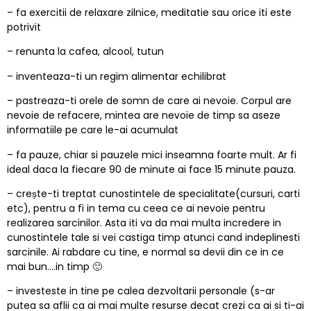
– fa exercitii de relaxare zilnice, meditatie sau orice iti este
potrivit
– renunta la cafea, alcool, tutun
– inventeaza-ti un regim alimentar echilibrat
– pastreaza-ti orele de somn de care ai nevoie. Corpul are
nevoie de refacere, mintea are nevoie de timp sa aseze
informatiile pe care le-ai acumulat
– fa pauze, chiar si pauzele mici inseamna foarte mult. Ar fi
ideal daca la fiecare 90 de minute ai face 15 minute pauza.
– crește-ti treptat cunostintele de specialitate(cursuri, carti
etc), pentru a fi in tema cu ceea ce ai nevoie pentru
realizarea sarcinilor. Asta iti va da mai multa incredere in
cunostintele tale si vei castiga timp atunci cand indeplinesti
sarcinile. Ai rabdare cu tine, e normal sa devii din ce in ce
mai bun….in timp 🙂
– investeste in tine pe calea dezvoltarii personale (s-ar
putea sa aflii ca ai mai multe resurse decat crezi ca ai si ti-ai