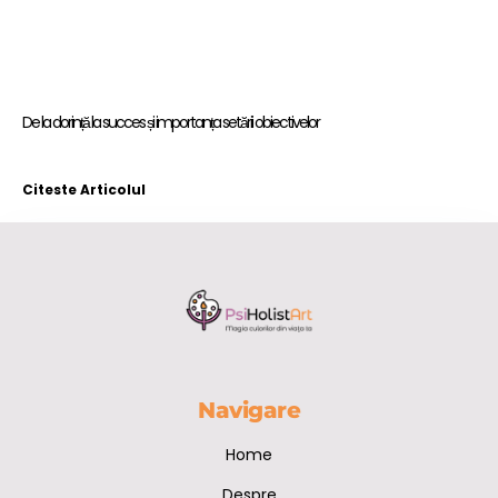
De la dorință la succes și importanța setării obiectivelor
Citeste Articolul
Navigare
Home
Despre