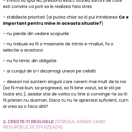
– invata sa spui NU, preluand exact atatea sarcini de cate
esti convins ca poti sa le realizezi fara stres
– stabileste prioritati (ai putea chiar sa iti pui intrebarea
Ce e
important pentru mine in aceasta situatie?
)
– nu pierde din vedere scopurile
– nu trebuie sa fii o masinarie de trimis e-mailuri, fa o
selectie a acestora
– nu fa nimic din obligatie
– ai curajul de a-i dezamagi uneori pe ceilalti
– deseori noi suntem singurii care cerem mai mult de la noi
(sa fii mai bun, sa progresezi, sa fii bine vazut, sa le stii pe
toate etc.), asadar stai de vorba cu tine si convinge-te sa iti
fii prieten nu dusman. Daca tu nu te apreciezi suficient, cum
ai vrea sa o faca altii?
2. CRESTE-TI RESUSELE
(STRESUL APARE CAND
RESURSELE SE EPUIZEAZA):