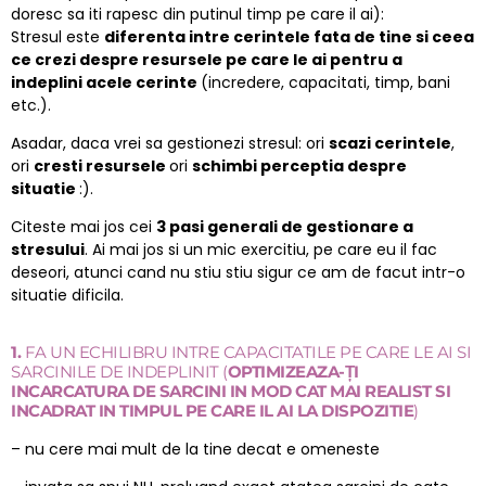
doresc sa iti rapesc din putinul timp pe care il ai):
Stresul este
diferenta intre cerintele fata de tine si ceea
ce crezi despre resursele pe care le ai pentru a
indeplini acele cerinte
(incredere, capacitati, timp, bani
etc.).
Asadar, daca vrei sa gestionezi stresul: ori
scazi cerintele
,
ori
cresti resursele
ori
schimbi perceptia despre
situatie
:).
Citeste mai jos cei
3 pasi generali de gestionare a
stresului
. Ai mai jos si un mic exercitiu, pe care eu il fac
deseori, atunci cand nu stiu stiu sigur ce am de facut intr-o
situatie dificila.
1.
FA UN ECHILIBRU INTRE CAPACITATILE PE CARE LE AI SI
SARCINILE DE INDEPLINIT (
OPTIMIZEAZA-ȚI
INCARCATURA DE SARCINI IN MOD CAT MAI REALIST SI
INCADRAT IN TIMPUL PE CARE IL AI LA DISPOZITIE
)
– nu cere mai mult de la tine decat e omeneste