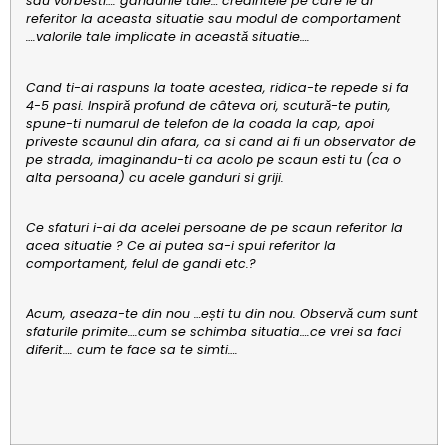
sau vorbesti…. gandurile tale… credintele pe care le ai
referitor la aceasta situatie sau modul de comportament
….valorile tale implicate in această situatie….
Cand ti-ai raspuns la toate acestea, ridica-te repede si fa
4-5 pasi. Inspiră profund de câteva ori, scutură-te putin,
spune-ti numarul de telefon de la coada la cap, apoi
priveste scaunul din afara, ca si cand ai fi un observator de
pe strada, imaginandu-ti ca acolo pe scaun esti tu (ca o
alta persoana) cu acele ganduri si griji.
Ce sfaturi i-ai da acelei persoane de pe scaun referitor la
acea situatie ? Ce ai putea sa-i spui referitor la
comportament, felul de gandi etc.?
Acum, aseaza-te din nou …ești tu din nou. Observă cum sunt
sfaturile primite….cum se schimba situatia….ce vrei sa faci
diferit…. cum te face sa te simti….