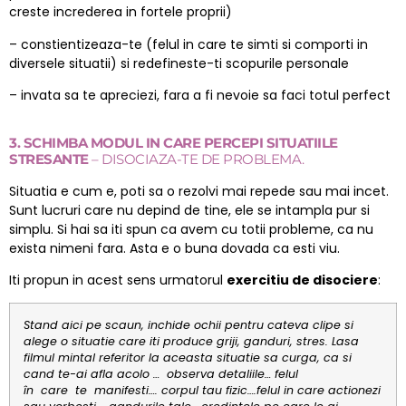
creste increderea in fortele proprii)
– constientizeaza-te (felul in care te simti si comporti in
diversele situatii) si redefineste-ti scopurile personale
– invata sa te apreciezi, fara a fi nevoie sa faci totul perfect
3. SCHIMBA MODUL IN CARE PERCEPI SITUATIILE
STRESANTE
– DISOCIAZA-TE DE PROBLEMA.
Situatia e cum e, poti sa o rezolvi mai repede sau mai incet.
Sunt lucruri care nu depind de tine, ele se intampla pur si
simplu. Si hai sa iti spun ca avem cu totii probleme, ca nu
exista nimeni fara. Asta e o buna dovada ca esti viu.
Iti propun in acest sens urmatorul
exercitiu de disociere
:
Stand aici pe scaun, inchide ochii pentru cateva clipe si
alege o situatie care iti produce griji, ganduri, stres. Lasa
filmul mintal referitor la aceasta situatie sa curga, ca si
cand te-ai afla acolo … observa detaliile… felul
în care te manifesti…. corpul tau fizic….felul in care actionezi