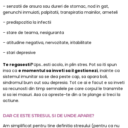
– senzatii de arsura sau dureri de stomac, nod in gat,
genunchi inmuiati, palpitatii, transpiratia mainilor, ameteli
– predispozitia la infectii
– stare de teama, nesiguranta
– atitudine negativa, nervozitate, iritabilitate
– stari depresive
Te regasesti?
Ups…esti acolo, in plin stres. Pot sa iti spun
insa ca
e momentul sa inveti sa il gestionezi
, inainte ca
sistemul imunitar sa se dea peste cap, sa apara boli,
sindromul burn out sau depresia. Tot ce ai e facut e sa inveti
sa recunosti din timp semnalele pe care corpul le transmite
si sa iei masuri. Asa ca opreste-te din a te plange si treci la
actiune.
DAR
CE ESTE STRESUL SI DE UNDE APARE?
Am simplificat pentru tine definitia stresului (pentru ca nu