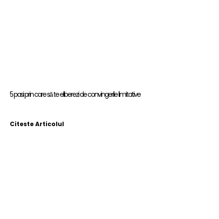
5 pasi prin care să te eliberezi de convingerile limitative
Citeste Articolul