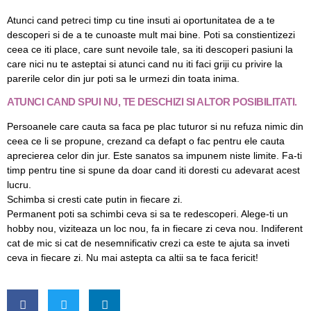
Atunci cand petreci timp cu tine insuti ai oportunitatea de a te
descoperi si de a te cunoaste mult mai bine. Poti sa constientizezi
ceea ce iti place, care sunt nevoile tale, sa iti descoperi pasiuni la
care nici nu te asteptai si atunci cand nu iti faci griji cu privire la
parerile celor din jur poti sa le urmezi din toata inima.
ATUNCI CAND SPUI NU, TE DESCHIZI SI ALTOR POSIBILITATI.
Persoanele care cauta sa faca pe plac tuturor si nu refuza nimic din
ceea ce li se propune, crezand ca defapt o fac pentru ele cauta
aprecierea celor din jur. Este sanatos sa impunem niste limite. Fa-ti
timp pentru tine si spune da doar cand iti doresti cu adevarat acest
lucru.
Schimba si cresti cate putin in fiecare zi.
Permanent poti sa schimbi ceva si sa te redescoperi. Alege-ti un
hobby nou, viziteaza un loc nou, fa in fiecare zi ceva nou. Indiferent
cat de mic si cat de nesemnificativ crezi ca este te ajuta sa inveti
ceva in fiecare zi. Nu mai astepta ca altii sa te faca fericit!