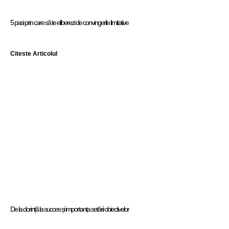
5 pasi prin care să te eliberezi de convingerile limitative
Citeste Articolul
De la dorință la succes și importanța setării obiectivelor