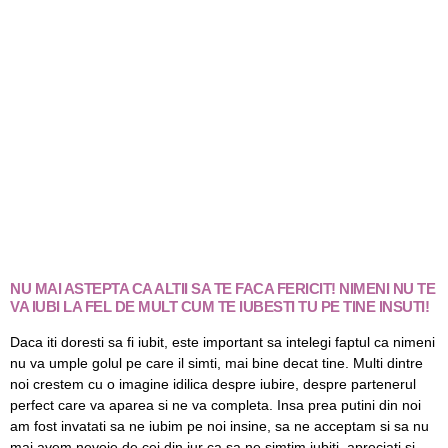
NU MAI ASTEPTA CA ALTII SA TE FACA FERICIT! NIMENI NU TE
VA IUBI LA FEL DE MULT CUM TE IUBESTI TU PE TINE INSUTI!
Daca iti doresti sa fi iubit, este important sa intelegi faptul ca nimeni
nu va umple golul pe care il simti, mai bine decat tine. Multi dintre
noi crestem cu o imagine idilica despre iubire, despre partenerul
perfect care va aparea si ne va completa. Insa prea putini din noi
am fost invatati sa ne iubim pe noi insine, sa ne acceptam si sa nu
mai avem nevoie de cei din jur ca sa ne simtim iubiti, apreciati si