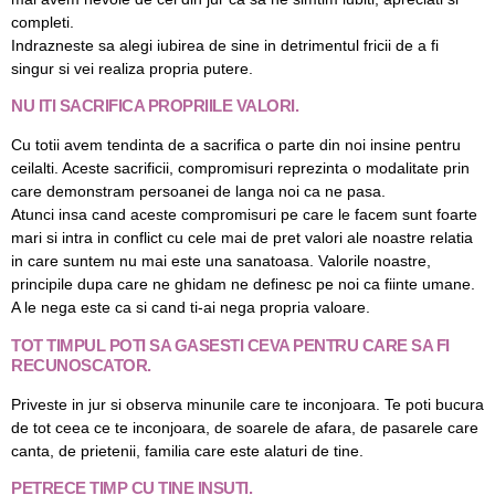
completi.
Indrazneste sa alegi iubirea de sine in detrimentul fricii de a fi
singur si vei realiza propria putere.
NU ITI SACRIFICA PROPRIILE VALORI.
Cu totii avem tendinta de a sacrifica o parte din noi insine pentru
ceilalti. Aceste sacrificii, compromisuri reprezinta o modalitate prin
care demonstram persoanei de langa noi ca ne pasa.
Atunci insa cand aceste compromisuri pe care le facem sunt foarte
mari si intra in conflict cu cele mai de pret valori ale noastre relatia
in care suntem nu mai este una sanatoasa. Valorile noastre,
principile dupa care ne ghidam ne definesc pe noi ca fiinte umane.
A le nega este ca si cand ti-ai nega propria valoare.
TOT TIMPUL POTI SA GASESTI CEVA PENTRU CARE SA FI
RECUNOSCATOR.
Priveste in jur si observa minunile care te inconjoara. Te poti bucura
de tot ceea ce te inconjoara, de soarele de afara, de pasarele care
canta, de prietenii, familia care este alaturi de tine.
PETRECE TIMP CU TINE INSUTI.