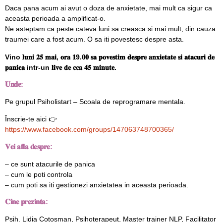
Daca pana acum ai avut o doza de anxietate, mai mult ca sigur ca
aceasta perioada a amplificat-o.
Ne asteptam ca peste cateva luni sa creasca si mai mult, din cauza
traumei care a fost acum. O sa iti povestesc despre asta.
Vino 𝐥𝐮𝐧𝐢 𝟐𝟓 𝐦𝐚𝐢, 𝐨𝐫𝐚 𝟏9.𝟎𝟎 𝐬𝐚 𝐩𝐨𝐯𝐞𝐬𝐭𝐢𝐦 𝐝𝐞𝐬𝐩𝐫𝐞 𝐚𝐧𝐱𝐢𝐞𝐭𝐚𝐭𝐞 𝐬𝐢 𝐚𝐭𝐚𝐜𝐮𝐫𝐢 𝐝𝐞
𝐩𝐚𝐧𝐢𝐜𝐚 intr-un 𝐥𝐢𝐯𝐞 𝐝𝐞 𝐜𝐜𝐚 𝟒𝟓 𝐦𝐢𝐧𝐮𝐭𝐞.
𝐔𝐧𝐝𝐞:
Pe grupul
Psiholistart – Scoala de reprogramare mentala
.
Înscrie-te aici 👉
https://www.facebook.com/groups/147063748700365/
𝐕𝐞𝐢 𝐚𝐟𝐥𝐚 𝐝𝐞𝐬𝐩𝐫𝐞:
– ce sunt atacurile de panica
– cum le poti controla
– cum poti sa iti gestionezi anxietatea in aceasta perioada.
𝐂𝐢𝐧𝐞 𝐩𝐫𝐞𝐳𝐢𝐧𝐭𝐚:
Psih. Lidia Cotosman, Psihoterapeut, Master trainer NLP, Facilitator