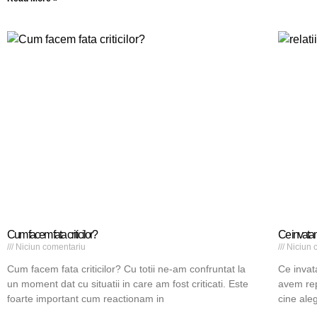
Cum facem fata criticilor?
Ce invatam 
Niciun comentariu
Niciun 
Cum facem fata criticilor? Cu totii ne-am confruntat la
Ce invata
un moment dat cu situatii in care am fost criticati. Este
avem rep
foarte important cum reactionam in
cine ale