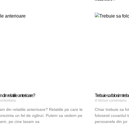
din relatiile anterioare?
Trebuie sa folosim treb
comentariu
Niciun comentariu
m din relatiile anterioare? Relatiile pe care le
Chiar trebuie sa fo
rezinta un fel de oglinzi. Putem sa vedem pe
folosesti cuvantul t
gem, pe cine lasam sa
persoanele din jur