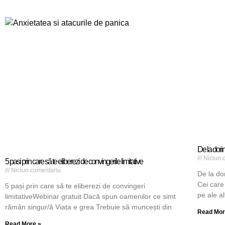
De la dorin
Niciun 
5 pasi prin care să te eliberezi de convingerile limitative
Niciun comentariu
De la dor
Cei care 
5 pași prin care să te eliberezi de convingeri
pe ale a
limitativeWebinar gratuit Dacă spun oamenilor ce simt
rămân singur/ă Viața e grea Trebuie să muncești din
Read Mor
Read More »