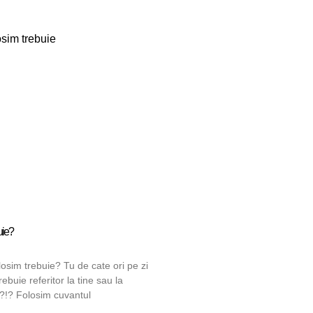
uie?
losim trebuie? Tu de cate ori pe zi
rebuie referitor la tine sau la
 ?!? Folosim cuvantul